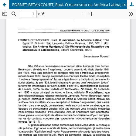
FORNET-BETANCOURT, Raúl. O marxismo na América Latina; trad. Egídio F. Schmitz. São Leopoldo, Editora Unisinos, 1995, 362 p