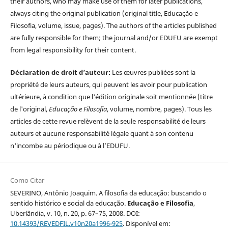
their authors, who may make use of them for later publications,
always citing the original publication (original title, Educação e
Filosofia, volume, issue, pages). The authors of the articles published
are fully responsible for them; the journal and/or EDUFU are exempt
from legal responsibility for their content.
Déclaration de droit d’auteur:
Les œuvres publiées sont la
propriété de leurs auteurs, qui peuvent les avoir pour publication
ultérieure, à condition que l'édition originale soit mentionnée (titre
de l'original,
Educação e Filosofia
, volume, nombre, pages). Tous les
articles de cette revue relèvent de la seule responsabilité de leurs
auteurs et aucune responsabilité légale quant à son contenu
n'incombe au périodique ou à l’EDUFU.
Como Citar
SEVERINO, Antônio Joaquim. A filosofia da educação: buscando o
sentido histórico e social da educação.
Educação e Filosofia
,
Uberlândia, v. 10, n. 20, p. 67–75, 2008. DOI:
10.14393/REVEDFIL.v10n20a1996-925
. Disponível em: