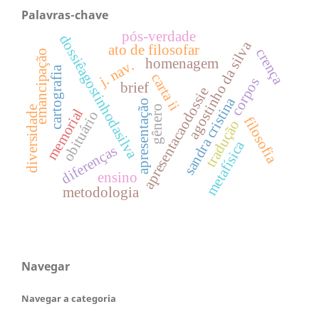
Palavras-chave
pós-verdade
dossiêagostinhodasilva
agostinho da silva
ato de filosofar
crença
emancipação
homenagem
j. nav.
cartografia
carta ii
corpos
brief
apresentacaodossie
sandra cristina
apresentação
gênero
diversidade
memorial
obituário
filosofia
tradução
metafísica
diferenças
ensino
metodologia
Navegar
Navegar a categoria