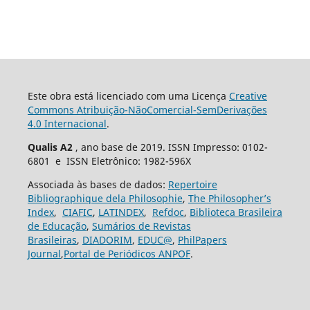
Este obra está licenciado com uma Licença
Creative
Commons Atribuição-NãoComercial-SemDerivações
4.0 Internacional
.
Qualis A2
, ano base de 2019. ISSN Impresso: 0102-
6801 e ISSN Eletrônico: 1982-596X
Associada às bases de dados:
Repertoire
Bibliographique dela Philosophie
,
The Philosopher’s
Index
,
CIAFIC
,
LATINDEX
,
Refdoc
,
Biblioteca Brasileira
de Educação
,
Sumários de Revistas
Brasileiras
,
DIADORIM
,
EDUC@
,
PhilPapers
Journal
,
Portal de Periódicos ANPOF
.