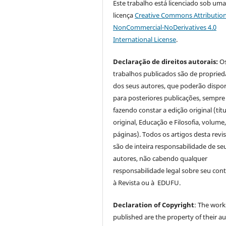
Este trabalho está licenciado sob um
licença
Creative Commons Attribution
NonCommercial-NoDerivatives 4.0
International License
.
Declaração de direitos autorais:
O
trabalhos publicados são de proprie
dos seus autores, que poderão dispor
para posteriores publicações, sempre
fazendo constar a edição original (tít
original, Educação e Filosofia, volume,
páginas). Todos os artigos desta revi
são de inteira responsabilidade de se
autores, não cabendo qualquer
responsabilidade legal sobre seu con
à Revista ou à EDUFU.
Declaration of Copyright
: The work
published are the property of their au