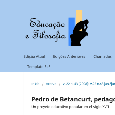
Edição Atual
Edições Anteriores
Chamadas
Template EeF
Início
/
Acervo
/
v. 22 n. 43 (2008): v.22 n.43 jan./ju
Pedro de Betancurt, pedag
Un proyeto educativo popular en el siglo XVII