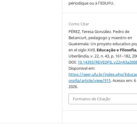
périodique ou à l’EDUFU.
Como Citar
PÉREZ, Teresa González. Pedro de
Betancurt, pedagogo y maestro en
Guatemala: Un proyeto educativo po
en el siglo XVII.
Educação e Filosofia
Uberlândia, v. 22, n. 43, p. 161–182, 20
DOI:
10.14393/REVEDFIL.v22n43a200
Disponível em:
https://seer.ufu.br/index.php/Educac
osofia/article/view/915
. Acesso em: 6
2026.
Formatos de Citação