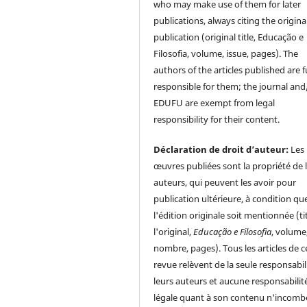
who may make use of them for later
publications, always citing the origina
publication (original title, Educação e
Filosofia, volume, issue, pages). The
authors of the articles published are f
responsible for them; the journal and
EDUFU are exempt from legal
responsibility for their content.
Déclaration de droit d’auteur:
Les
œuvres publiées sont la propriété de 
auteurs, qui peuvent les avoir pour
publication ultérieure, à condition qu
l'édition originale soit mentionnée (ti
l'original,
Educação e Filosofia
, volume
nombre, pages). Tous les articles de c
revue relèvent de la seule responsabil
leurs auteurs et aucune responsabilit
légale quant à son contenu n'incomb