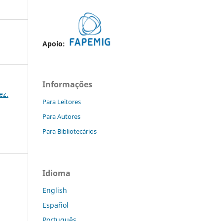
Apoio:
Informações
ez.
Para Leitores
Para Autores
Para Bibliotecários
Idioma
English
Español
Português