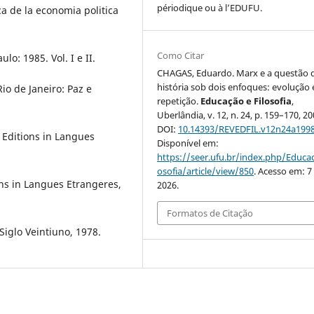
périodique ou à l’EDUFU.
a de la economia politica
Como Citar
lo: 1985. Vol. I e II.
CHAGAS, Eduardo. Marx e a questão 
história sob dois enfoques: evolução 
o de Janeiro: Paz e
repetição.
Educação e Filosofia
,
Uberlândia, v. 12, n. 24, p. 159–170, 20
DOI:
10.14393/REVEDFIL.v12n24a199
 Editions in Langues
Disponível em:
https://seer.ufu.br/index.php/Educac
osofia/article/view/850
. Acesso em: 7
ions in Langues Etrangeres,
2026.
Formatos de Citação
iglo Veintiuno, 1978.