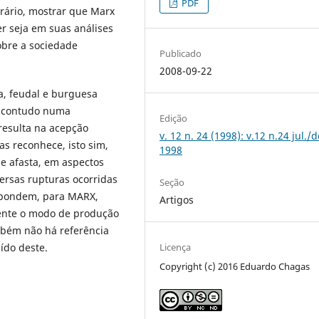
PDF
rário, mostrar que Marx
er seja em suas análises
sobre a sociedade
Publicado
2008-09-22
ga, feudal e burguesa
, contudo numa
Edição
 resulta na acepção
v. 12 n. 24 (1998): v.12 n.24 jul./d
as reconhece, isto sim,
1998
e afasta, em aspectos
versas rupturas ocorridas
Seção
espondem, para MARX,
Artigos
mente o modo de produção
mbém não há referência
ído deste.
Licença
Copyright (c) 2016 Eduardo Chagas