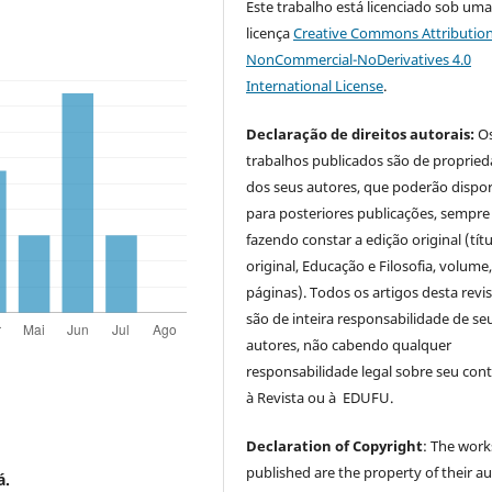
Este trabalho está licenciado sob um
licença
Creative Commons Attribution
NonCommercial-NoDerivatives 4.0
International License
.
Declaração de direitos autorais:
O
trabalhos publicados são de proprie
dos seus autores, que poderão dispor
para posteriores publicações, sempre
fazendo constar a edição original (tít
original, Educação e Filosofia, volume,
páginas). Todos os artigos desta revi
são de inteira responsabilidade de se
autores, não cabendo qualquer
responsabilidade legal sobre seu con
à Revista ou à EDUFU.
Declaration of Copyright
: The work
published are the property of their au
á.