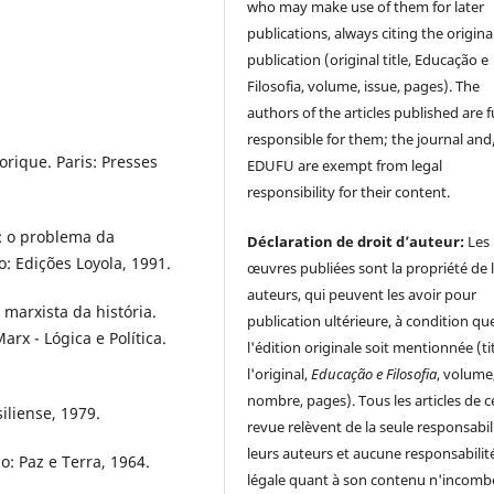
who may make use of them for later
publications, always citing the origina
publication (original title, Educação e
Filosofia, volume, issue, pages). The
authors of the articles published are f
responsible for them; the journal and
orique. Paris: Presses
EDUFU are exempt from legal
responsibility for their content.
: o problema da
Déclaration de droit d’auteur:
Les
 Edições Loyola, 1991.
œuvres publiées sont la propriété de 
auteurs, qui peuvent les avoir pour
marxista da história.
publication ultérieure, à condition qu
rx - Lógica e Política.
l'édition originale soit mentionnée (ti
l'original,
Educação e Filosofia
, volume
nombre, pages). Tous les articles de c
iliense, 1979.
revue relèvent de la seule responsabil
leurs auteurs et aucune responsabilit
o: Paz e Terra, 1964.
légale quant à son contenu n'incomb