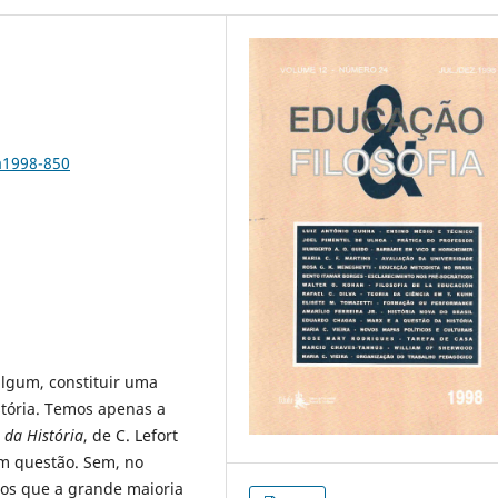
a1998-850
lgum, constituir uma
stória. Temos apenas a
 da História
, de C. Lefort
m questão. Sem, no
cos que a grande maioria