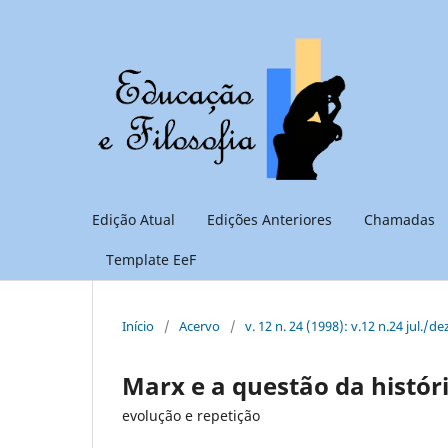
Edição Atual
Edições Anteriores
Chamadas
Template EeF
Início
/
Acervo
/
v. 12 n. 24 (1998): v.12 n.24 jul./de
Marx e a questão da histór
evolução e repetição