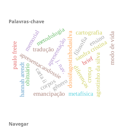
Palavras-chave
metodologia
memorial
cartografia
dossiêagostinhodasilva
modo de vida
ensino
filosofia
apresentação
sandra cristina
paulo freire
tradução
apresentacaodossie
agostinho da silva
brief
j. nav.
hannah arendt
obituário
diferenças
carta ii
crença
gênero
corpos
emancipação
metafísica
Navegar