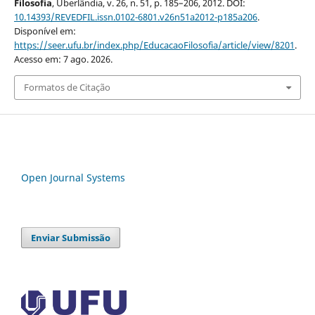
Filosofia
, Uberlândia, v. 26, n. 51, p. 185–206, 2012. DOI:
10.14393/REVEDFIL.issn.0102-6801.v26n51a2012-p185a206
.
Disponível em:
https://seer.ufu.br/index.php/EducacaoFilosofia/article/view/8201
.
Acesso em: 7 ago. 2026.
Formatos de Citação
Open Journal Systems
Enviar Submissão