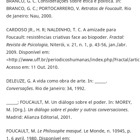
BRANCO, G. C. Considerações sobre ética e política. In:
BRANCO, G. C.; PORTOCARRERO, V.
Retratos de Foucault
. Rio
de Janeiro: Nau, 2000.
CARDOSO JR., H. R; NALDINHO, T. C. A amizade para
Foucault: resistências criativas face ao biopoder.
Fractal:
Revista de Psicologia
, Niterói, v. 21, n. 1, p. 43-56, jan./abr.
2009. Disponível em:
<http://www.uff.br/periodicoshumanas/index.php/Fractal/artic
Acesso em: 11 Out. 2010.
DELEUZE, G. A vida como obra de arte. In: ______.
Conversações
. Rio de Janeiro: 34, 1992.
______; FOUCAULT, M. Un diálogo sobre el poder. In: MOREY,
M. (Org.).
Un diálogo sobre el poder y outras conversaciones
.
Madrid: Alianza Editorial, 2001.
FOUCAULT, M.
Le Philosophe masqué
. Le Monde, n. 10945, p.
1, 6 avril. 1980. Disponível em: