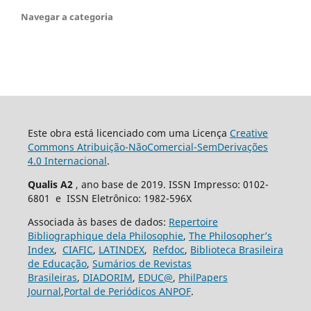
Navegar a categoria
Este obra está licenciado com uma Licença
Creative
Commons Atribuição-NãoComercial-SemDerivações
4.0 Internacional
.
Qualis A2
, ano base de 2019. ISSN Impresso: 0102-
6801 e ISSN Eletrônico: 1982-596X
Associada às bases de dados:
Repertoire
Bibliographique dela Philosophie
,
The Philosopher’s
Index
,
CIAFIC
,
LATINDEX
,
Refdoc
,
Biblioteca Brasileira
de Educação
,
Sumários de Revistas
Brasileiras
,
DIADORIM
,
EDUC@
,
PhilPapers
Journal
,
Portal de Periódicos ANPOF
.