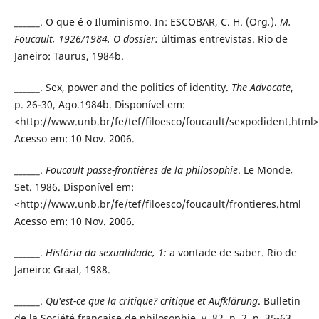
______. O que é o Iluminismo. In: ESCOBAR, C. H. (Org
.
).
M.
Foucault, 1926/1984.
O dossier:
últimas entrevistas. Rio de
Janeiro: Taurus, 1984b.
______. Sex, power and the politics of identity.
The Advocate
,
p. 26-30, Ago.1984b. Disponível em:
<http://www.unb.br/fe/tef/filoesco/foucault/sexpodident.html>
Acesso em: 10 Nov. 2006.
______.
Foucault passe-frontières de la philosophie
. Le Monde
,
Set. 1986. Disponível em:
<http://www.unb.br/fe/tef/filoesco/foucault/frontieres.html
Acesso em: 10 Nov. 2006.
______.
História da sexualidade, 1:
a vontade de saber. Rio de
Janeiro: Graal, 1988.
______.
Qu'est-ce que la critique? critique et Aufklärung
. Bulletin
de la Société française de philosophie, v. 82, n. 2, p. 35-63,