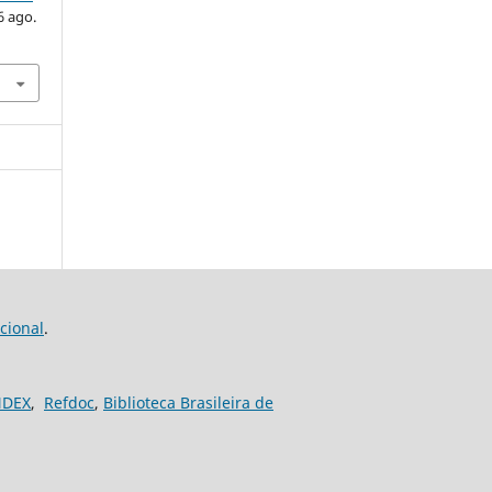
6 ago.
cional
.
NDEX
,
Refdoc
,
Biblioteca Brasileira de