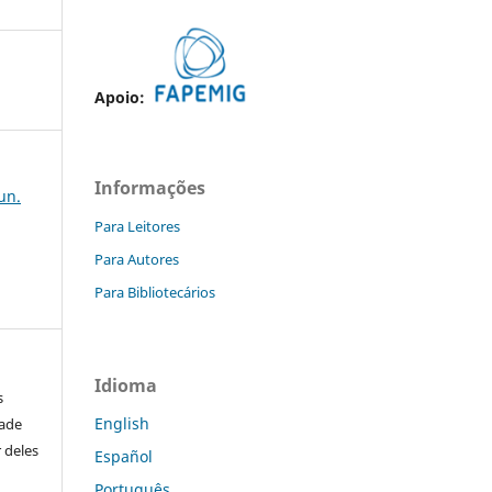
Apoio:
Informações
jun.
Para Leitores
Para Autores
Para Bibliotecários
Idioma
s
English
dade
 deles
Español
Português