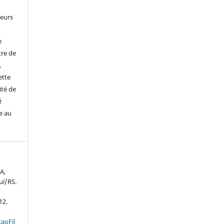
leurs
e
tre de
,
ette
ité de
é
e au
A,
juí/RS.
12.
aoFil