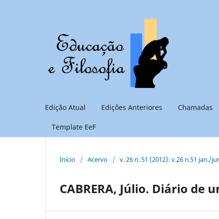
Edição Atual
Edições Anteriores
Chamadas
Template EeF
Início
/
Acervo
/
v. 26 n. 51 (2012): v.26 n.51 jan./ju
CABRERA, Júlio. Diário de um 