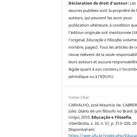
Déclaration de droit d’auteur:
Les
œuvres publiées sont la propriété de 
auteurs, qui peuvent les avoir pour
publication ultérieure, à condition qu
l'édition originale soit mentionnée (ti
l'original,
Educação e Filosofia
, volume
nombre, pages). Tous les articles de c
revue relèvent de la seule responsabil
leurs auteurs et aucune responsabilit
légale quant à son contenu n'incomb
périodique ou à l’EDUFU.
Como Citar
CARVALHO, José Maurício de. CABRER
Júlio. Diário de um filósofo no Brasil. I
Unijuí, 2010.
Educação e Filosofia
,
Uberlândia, v. 26, n. 51, p. 313–320, 20
Disponível em:
https://seer.ufu.br/index.php/Educac