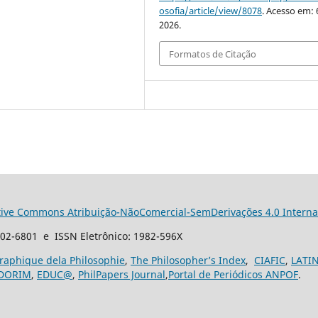
osofia/article/view/8078
. Acesso em: 
2026.
Formatos de Citação
tive Commons Atribuição-NãoComercial-SemDerivações 4.0 Interna
102-6801 e ISSN Eletrônico: 1982-596X
graphique dela Philosophie
,
The Philosopher’s Index
,
CIAFIC
,
LATI
DORIM
,
EDUC@
,
PhilPapers Journal
,
Portal de Periódicos ANPOF
.