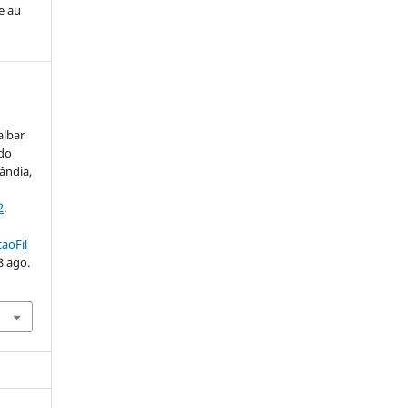
e au
albar
 do
lândia,
2
.
aoFil
8 ago.