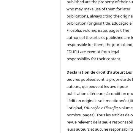
published are the property of their au
who may make use of them for later
publications, always citing the origina
publication (original title, Educação e
Filosofia, volume, issue, pages). The
authors of the articles published are f
responsible for them; the journal and
EDUFU are exempt from legal
responsibility for their content.
Déclaration de droit d’auteur:
Les
œuvres publiées sont la propriété de 
auteurs, qui peuvent les avoir pour
publication ultérieure, à condition qu
l'édition originale soit mentionnée (ti
l'original,
Educação e Filosofia
, volume
nombre, pages). Tous les articles de c
revue relèvent de la seule responsabil
leurs auteurs et aucune responsabilit