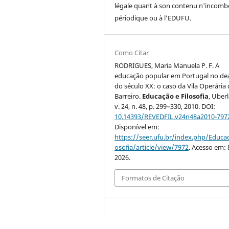
légale quant à son contenu n'incomb
périodique ou à l’EDUFU.
Como Citar
RODRIGUES, Maria Manuela P. F. A
educação popular em Portugal no de
do século XX: o caso da Vila Operária
Barreiro.
Educação e Filosofia
, Uber
v. 24, n. 48, p. 299–330, 2010. DOI:
10.14393/REVEDFIL.v24n48a2010-797
Disponível em:
https://seer.ufu.br/index.php/Educac
osofia/article/view/7972
. Acesso em: 
2026.
Formatos de Citação