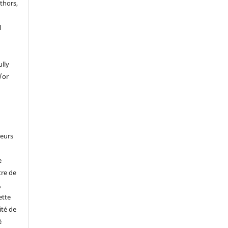
thors,
l
ully
/or
leurs
e
tre de
,
ette
ité de
é