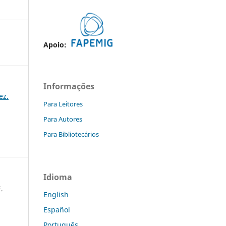
Apoio:
Informações
ez.
Para Leitores
Para Autores
Para Bibliotecários
Idioma
.
English
Español
Português