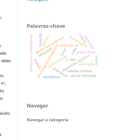
a
-
Palavras-chave
corpos
filosofia
memorial
gênero
alétheia e eudaimonia
homenagem
apresentacaodossie
dossiêagostinhodasilva
s
tradução
carta ii
obituário
brief
paulo freire
dade
agostinho da silva
apresentação
ensino
j. nav.
crença
 deles
educação
diferenças
sandra cristina
ulo
ato de filosofar
metafísica
 nº,
sta
us
Navegar
teúdo
Navegar a categoria
s