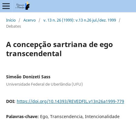
Início
/
Acervo
/
v. 13 n. 26 (1999): v.13 n.26 jul./dez. 1999
/
Debates
A concepção sartriana de ego
transcendental
Simeão Donizeti Sass
Universidade Federal de Uberlândia (UFU)
DOI:
https://doi.org/10.14393/REVEDFIL.v13n26a1999-779
Palavras-chave:
Ego, Transcendencia, Intencionalidade