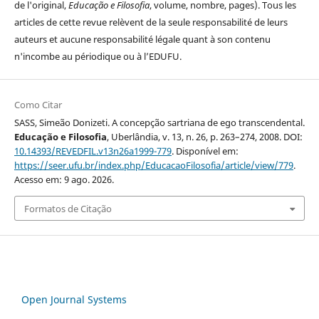
de l'original,
Educação e Filosofia
, volume, nombre, pages). Tous les
articles de cette revue relèvent de la seule responsabilité de leurs
auteurs et aucune responsabilité légale quant à son contenu
n'incombe au périodique ou à l’EDUFU.
Como Citar
SASS, Simeão Donizeti. A concepção sartriana de ego transcendental.
Educação e Filosofia
, Uberlândia, v. 13, n. 26, p. 263–274, 2008. DOI:
10.14393/REVEDFIL.v13n26a1999-779
. Disponível em:
https://seer.ufu.br/index.php/EducacaoFilosofia/article/view/779
.
Acesso em: 9 ago. 2026.
Formatos de Citação
Open Journal Systems