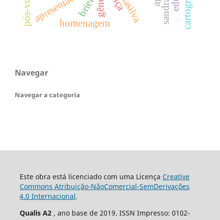
pós-verdade
cartografia
gênero
brief
homenagem
Navegar
Navegar a categoria
Este obra está licenciado com uma Licença
Creative
Commons Atribuição-NãoComercial-SemDerivações
4.0 Internacional
.
Qualis A2
, ano base de 2019. ISSN Impresso: 0102-