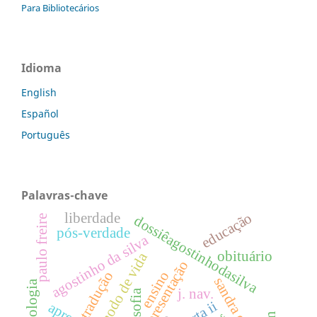
Para Bibliotecários
Idioma
English
Español
Português
Palavras-chave
educação
liberdade
dossiêagostinhodasilva
paulo freire
pós-verdade
agostinho da silva
obituário
modo de vida
apresentação
ensino
tradução
sandra cristina
metodologia
j. nav.
filosofia
carta ii