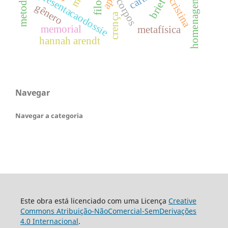
apresentacaodossie
homenagem
corpos
brief
gênero
crença
memorial
metafísica
hannah arendt
Navegar
Navegar a categoria
Este obra está licenciado com uma Licença
Creative
Commons Atribuição-NãoComercial-SemDerivações
4.0 Internacional
.