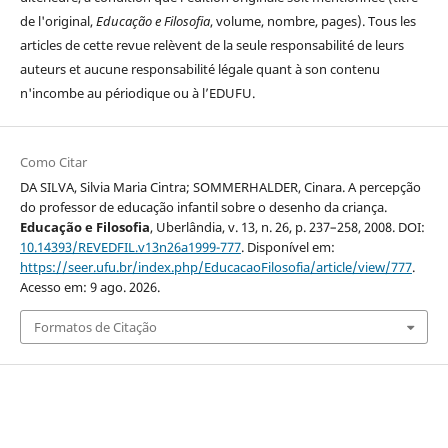
de l'original,
Educação e Filosofia
, volume, nombre, pages). Tous les
articles de cette revue relèvent de la seule responsabilité de leurs
auteurs et aucune responsabilité légale quant à son contenu
n'incombe au périodique ou à l’EDUFU.
Como Citar
DA SILVA, Silvia Maria Cintra; SOMMERHALDER, Cinara. A percepção
do professor de educação infantil sobre o desenho da criança.
Educação e Filosofia
, Uberlândia, v. 13, n. 26, p. 237–258, 2008. DOI:
10.14393/REVEDFIL.v13n26a1999-777
. Disponível em:
https://seer.ufu.br/index.php/EducacaoFilosofia/article/view/777
.
Acesso em: 9 ago. 2026.
Formatos de Citação