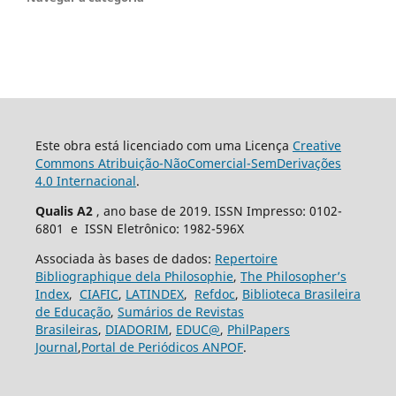
Este obra está licenciado com uma Licença
Creative
Commons Atribuição-NãoComercial-SemDerivações
4.0 Internacional
.
Qualis A2
, ano base de 2019. ISSN Impresso: 0102-
6801 e ISSN Eletrônico: 1982-596X
Associada às bases de dados:
Repertoire
Bibliographique dela Philosophie
,
The Philosopher’s
Index
,
CIAFIC
,
LATINDEX
,
Refdoc
,
Biblioteca Brasileira
de Educação
,
Sumários de Revistas
Brasileiras
,
DIADORIM
,
EDUC@
,
PhilPapers
Journal
,
Portal de Periódicos ANPOF
.