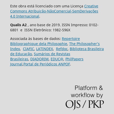
Este obra está licenciado com uma Licença
Creative
Commons Atribuição-NãoComercial-SemDerivações
4.0 Internacional
.
Qualis A2
, ano base de 2019. ISSN Impresso: 0102-
6801 e ISSN Eletrônico: 1982-596X
Associada às bases de dados:
Repertoire
Bibliographique dela Philosophie
,
The Philosopher’s
Index
,
CIAFIC
,
LATINDEX
,
Refdoc
,
Biblioteca Brasileira
de Educação
,
Sumários de Revistas
Brasileiras
,
DIADORIM
,
EDUC@
,
PhilPapers
Journal
,
Portal de Periódicos ANPOF
.