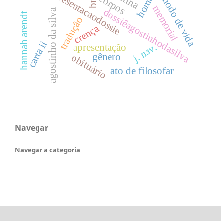
apresentacaodossie
corpos
modo de vida
memorial
dossiêagostinhodasilva
agostinho da silva
hannah arendt
tradução
crença
carta ii
apresentação
j. nav.
gênero
obituário
ato de filosofar
Navegar
Navegar a categoria