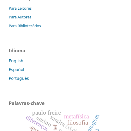
Para Leitores
Para Autores
Para Bibliotecários
Idioma
English
Español
Português
Palavras-chave
paulo freire
metafísica
homenagem
diferenças
sandra cristina
ensino
filosofia
brief