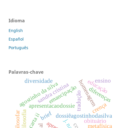
Idioma
English
Español
Português
Palavras-chave
ensino
diversidade
educação
homenagem
agostinho da silva
sandra cristina
emancipação
diferenças
tradução
crença
apresentacaodossie
filosofia
brief
carta ii
dossiêagostinhodasilva
obituário
j. nav.
metafísica