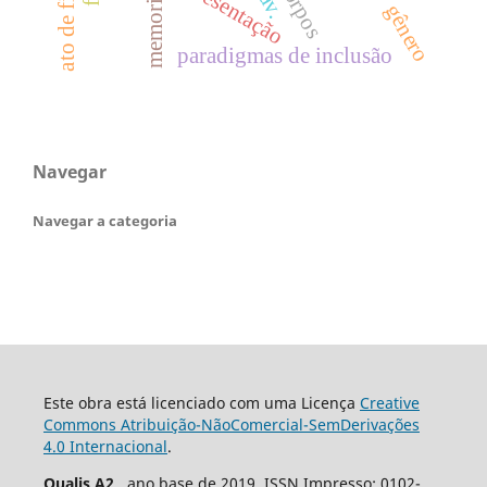
ato de filosofar
apresentação
corpos
memorial
gênero
paradigmas de inclusão
Navegar
Navegar a categoria
Este obra está licenciado com uma Licença
Creative
Commons Atribuição-NãoComercial-SemDerivações
4.0 Internacional
.
Qualis A2
, ano base de 2019. ISSN Impresso: 0102-