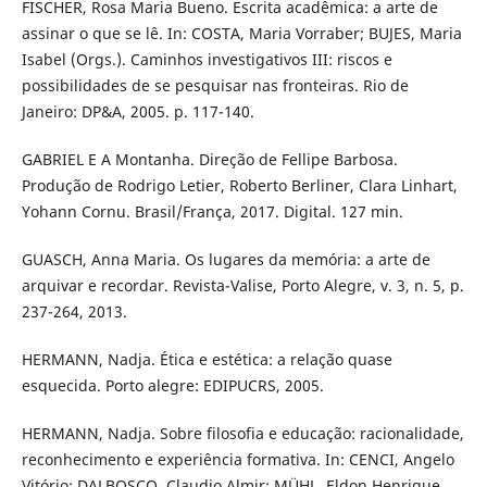
FISCHER, Rosa Maria Bueno. Escrita acadêmica: a arte de
assinar o que se lê. In: COSTA, Maria Vorraber; BUJES, Maria
Isabel (Orgs.). Caminhos investigativos III: riscos e
possibilidades de se pesquisar nas fronteiras. Rio de
Janeiro: DP&A, 2005. p. 117-140.
GABRIEL E A Montanha. Direção de Fellipe Barbosa.
Produção de Rodrigo Letier, Roberto Berliner, Clara Linhart,
Yohann Cornu. Brasil/França, 2017. Digital. 127 min.
GUASCH, Anna Maria. Os lugares da memória: a arte de
arquivar e recordar. Revista-Valise, Porto Alegre, v. 3, n. 5, p.
237-264, 2013.
HERMANN, Nadja. Ética e estética: a relação quase
esquecida. Porto alegre: EDIPUCRS, 2005.
HERMANN, Nadja. Sobre filosofia e educação: racionalidade,
reconhecimento e experiência formativa. In: CENCI, Angelo
Vitório; DALBOSCO, Claudio Almir; MÜHL, Eldon Henrique