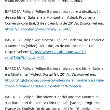
Paulo Bezerra. São Paulo: Martins Fontes, 2003.
BARBOSA, Fellipe. Fellipe Barbosa fala sobre a idealização
de seu filme 'Gabriel e a Montanha' [Vídeo]. Programa
Conversa com Bial, 3 de novembro de 2017a. Disponível em:
https://globoplay.globo.com/v/6265447/
.
BARBOSA, Fellipe. 41ª Mostra – Fellipe Barbosa, de Gabriel e
a Montanha [Vídeo]. Youtube, 28 de outubro de 2017b.
Disponível em:
https://www.youtube.com/watch?
v=m7EKm7KfpNs&t=101s
.
BARBOSA, Fellipe. Fellipe Barbosa fala sobre o filme ‘Gabriel
e a Montanha’ [Vídeo]. Portal G1, 2017c. Disponível em:
http://g1.globo.com/pop-arte/videos/v/fellipe-barbosa-fala-
sobre-o-filme-gabriel-e-a-montanha/6255660/
.
BARBOSA, Fellipe. Film show: 'Gabriel and the Mountain',
'Barbara' and the Venice Film Festival” [Vídeo]. Programa
France 24 English, 30 de agosto de 2017d. Disponível em: