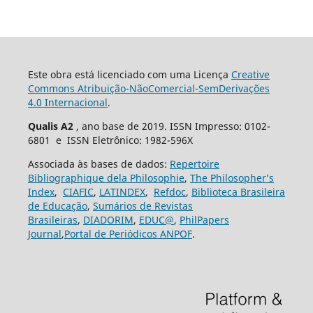
Este obra está licenciado com uma Licença
Creative
Commons Atribuição-NãoComercial-SemDerivações
4.0 Internacional
.
Qualis A2
, ano base de 2019. ISSN Impresso: 0102-
6801 e ISSN Eletrônico: 1982-596X
Associada às bases de dados:
Repertoire
Bibliographique dela Philosophie
,
The Philosopher’s
Index
,
CIAFIC
,
LATINDEX
,
Refdoc
,
Biblioteca Brasileira
de Educação
,
Sumários de Revistas
Brasileiras
,
DIADORIM
,
EDUC@
,
PhilPapers
Journal
,
Portal de Periódicos ANPOF
.