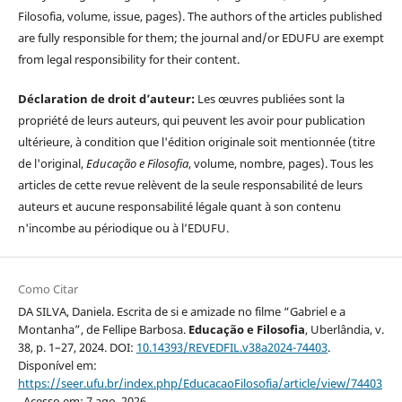
Filosofia, volume, issue, pages). The authors of the articles published
are fully responsible for them; the journal and/or EDUFU are exempt
from legal responsibility for their content.
Déclaration de droit d’auteur:
Les œuvres publiées sont la
propriété de leurs auteurs, qui peuvent les avoir pour publication
ultérieure, à condition que l'édition originale soit mentionnée (titre
de l'original,
Educação e Filosofia
, volume, nombre, pages). Tous les
articles de cette revue relèvent de la seule responsabilité de leurs
auteurs et aucune responsabilité légale quant à son contenu
n'incombe au périodique ou à l’EDUFU.
Como Citar
DA SILVA, Daniela. Escrita de si e amizade no filme “Gabriel e a
Montanha”, de Fellipe Barbosa.
Educação e Filosofia
, Uberlândia, v.
38, p. 1–27, 2024. DOI:
10.14393/REVEDFIL.v38a2024-74403
.
Disponível em:
https://seer.ufu.br/index.php/EducacaoFilosofia/article/view/74403
. Acesso em: 7 ago. 2026.