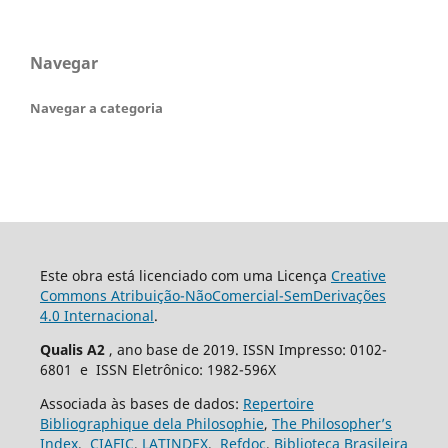
Navegar
Navegar a categoria
Este obra está licenciado com uma Licença
Creative
Commons Atribuição-NãoComercial-SemDerivações
4.0 Internacional
.
Qualis A2
, ano base de 2019. ISSN Impresso: 0102-
6801 e ISSN Eletrônico: 1982-596X
Associada às bases de dados:
Repertoire
Bibliographique dela Philosophie
,
The Philosopher’s
Index
,
CIAFIC
,
LATINDEX
,
Refdoc
,
Biblioteca Brasileira