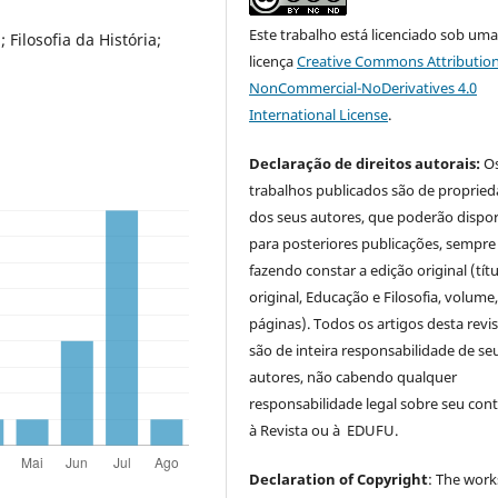
Este trabalho está licenciado sob um
Filosofia da História;
licença
Creative Commons Attribution
NonCommercial-NoDerivatives 4.0
International License
.
Declaração de direitos autorais:
O
trabalhos publicados são de proprie
dos seus autores, que poderão dispor
para posteriores publicações, sempre
fazendo constar a edição original (tít
original, Educação e Filosofia, volume,
páginas). Todos os artigos desta revi
são de inteira responsabilidade de se
autores, não cabendo qualquer
responsabilidade legal sobre seu con
à Revista ou à EDUFU.
Declaration of Copyright
: The work