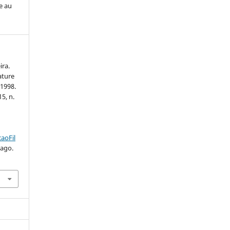
e au
ra.
ature
 1998.
15, n.
.
aoFil
 ago.