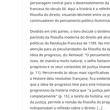
personagem central para o desenvolvimento da 
francesa do século XX. Aqui a história é a refer
filosofia do direito, situando Michelet entre os
continuadores do pensamento político Iluminist
Dividido em três partes, o livro discute o binômi
partindo da filosofia moderna do direito até a
políticos da Revolução Francesa de 1789. Na in
atenção para as peculiaridades da filosofia da 
ideia de progresso, diz Remaud: "O pensamento
novo, de maneira muito natural, o velho fantasm
progresso e os seus conteúdos de justiça imanen
(p. 11). Percorrendo às obras mais significativa
a Histoire dela revolution française, fica evident
que a ideia de progresso teve para este histori
progressivo da história indica que "a justiça jam
completamente" (p. 15); a tarefa da história, e
da justiça, permite a revisão da filosofia do pro
indispensável a reflexão sobre o direito. [...]