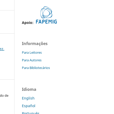
Apoio:
Informações
ez.
Para Leitores
Para Autores
Para Bibliotecários
Idioma
ido de
English
Español
Português