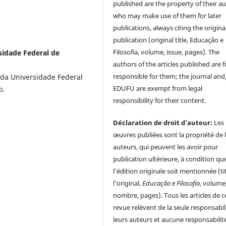
published are the property of their au
who may make use of them for later
publications, always citing the origina
publication (original title, Educação e
Filosofia, volume, issue, pages). The
sidade Federal de
authors of the articles published are f
responsible for them; the journal and
 da Universidade Federal
EDUFU are exempt from legal
o.
responsibility for their content.
Déclaration de droit d’auteur:
Les
œuvres publiées sont la propriété de 
auteurs, qui peuvent les avoir pour
publication ultérieure, à condition qu
l'édition originale soit mentionnée (ti
l'original,
Educação e Filosofia
, volume
nombre, pages). Tous les articles de c
revue relèvent de la seule responsabil
leurs auteurs et aucune responsabilit