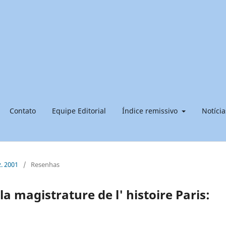
Contato
Equipe Editorial
Índice remissivo
Notícia
z. 2001
/
Resenhas
a magistrature de l' histoire Paris: