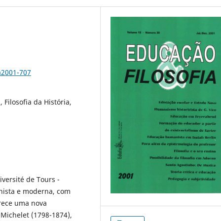
a2001-707
Filosofia da História,
versité de Tours -
anista e moderna, com
ferece uma nova
 Michelet (1798-1874),