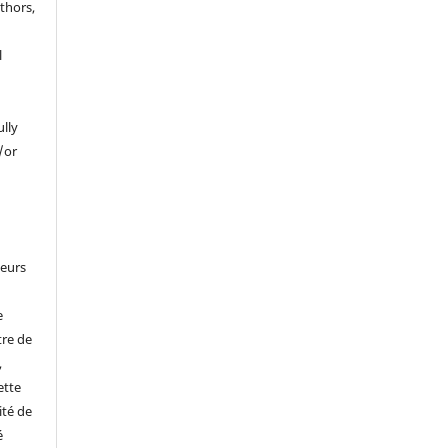
thors,
l
ully
/or
leurs
e
tre de
,
ette
ité de
é