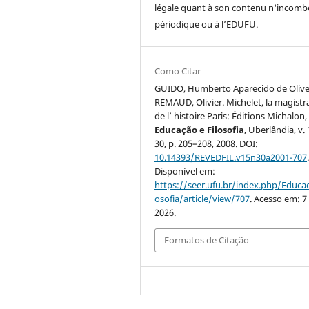
légale quant à son contenu n'incomb
périodique ou à l’EDUFU.
Como Citar
GUIDO, Humberto Aparecido de Olivei
REMAUD, Olivier. Michelet, la magistr
de l’ histoire Paris: Éditions Michalon,
Educação e Filosofia
, Uberlândia, v. 
30, p. 205–208, 2008. DOI:
10.14393/REVEDFIL.v15n30a2001-707
Disponível em:
https://seer.ufu.br/index.php/Educac
osofia/article/view/707
. Acesso em: 7
2026.
Formatos de Citação