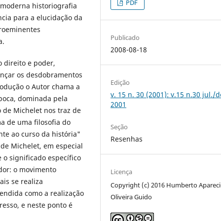
PDF
moderna historiografia
ência para a elucidação da
 proeminentes
Publicado
a.
2008-08-18
o direito e poder,
lcançar os desdobramentos
Edição
trodução o Autor chama a
v. 15 n. 30 (2001): v.15 n.30 jul./d
época, dominada pela
2001
 de Michelet nos traz de
a de uma filosofia do
Seção
te ao curso da história"
Resenhas
s de Michelet, em especial
e o significado específico
ador: o movimento
Licença
ais se realiza
Copyright (c) 2016 Humberto Aparec
ntendida como a realização
Oliveira Guido
gresso, e neste ponto é