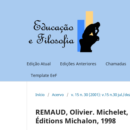
Edição Atual
Edições Anteriores
Chamadas
Template EeF
Início
/
Acervo
/
v. 15 n. 30 (2001): v.15 n.30 jul./de
REMAUD, Olivier. Michelet, l
Éditions Michalon, 1998