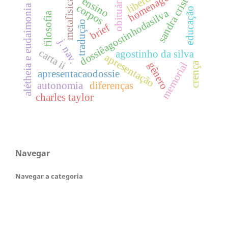
sandra cristina
homenagem
obituário
ensino
metafísica
corpos
alétheia e eudaimonia
educação
dossiêagostinhodasilva
filosofia
tradução
brief
j. nav.
carta ii
agostinho da silva
apresentação
memorial
crença
gênero
apresentacaodossie
autonomia
diferenças
charles taylor
Navegar
Navegar a categoria