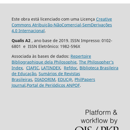
Este obra está licenciado com uma Licença
Creative
Commons Atribuição-NãoComercial-SemDerivações
4.0 Internacional
.
Qualis A2
, ano base de 2019. ISSN Impresso: 0102-
6801 e ISSN Eletrônico: 1982-596X
Associada às bases de dados:
Repertoire
Bibliographique dela Philosophie
,
The Philosopher’s
Index
,
CIAFIC
,
LATINDEX
,
Refdoc
,
Biblioteca Brasileira
de Educação
,
Sumários de Revistas
Brasileiras
,
DIADORIM
,
EDUC@
,
PhilPapers
Journal
,
Portal de Periódicos ANPOF
.