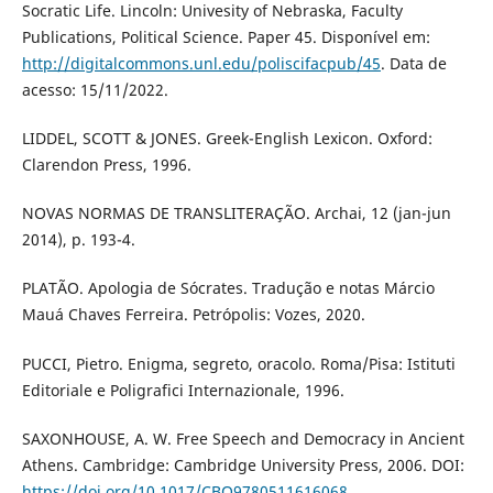
Socratic Life. Lincoln: Univesity of Nebraska, Faculty
Publications, Political Science. Paper 45. Disponível em:
http://digitalcommons.unl.edu/poliscifacpub/45
. Data de
acesso: 15/11/2022.
LIDDEL, SCOTT & JONES. Greek-English Lexicon. Oxford:
Clarendon Press, 1996.
NOVAS NORMAS DE TRANSLITERAÇÃO. Archai, 12 (jan-jun
2014), p. 193-4.
PLATÃO. Apologia de Sócrates. Tradução e notas Márcio
Mauá Chaves Ferreira. Petrópolis: Vozes, 2020.
PUCCI, Pietro. Enigma, segreto, oracolo. Roma/Pisa: Istituti
Editoriale e Poligrafici Internazionale, 1996.
SAXONHOUSE, A. W. Free Speech and Democracy in Ancient
Athens. Cambridge: Cambridge University Press, 2006. DOI:
https://doi.org/10.1017/CBO9780511616068