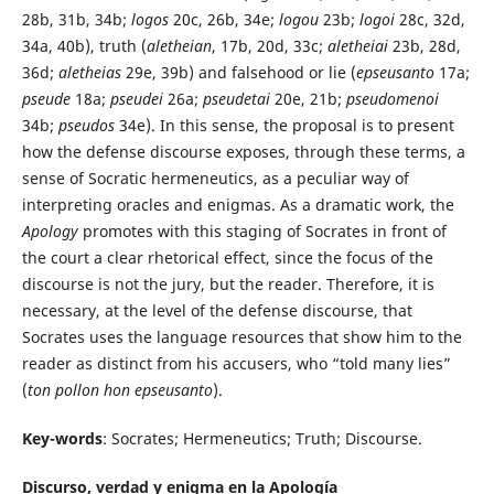
28b, 31b, 34b;
logos
20c, 26b, 34e;
logou
23b;
logoi
28c, 32d,
34a, 40b), truth (
aletheian
, 17b, 20d, 33c;
aletheiai
23b, 28d,
36d;
aletheias
29e, 39b) and falsehood or lie (
epseusanto
17a;
pseude
18a;
pseudei
26a;
pseudetai
20e, 21b;
pseudomenoi
34b;
pseudos
34e). In this sense, the proposal is to present
how the defense discourse exposes, through these terms, a
sense of Socratic hermeneutics, as a peculiar way of
interpreting oracles and enigmas. As a dramatic work, the
Apology
promotes with this staging of Socrates in front of
the court a clear rhetorical effect, since the focus of the
discourse is not the jury, but the reader. Therefore, it is
necessary, at the level of the defense discourse, that
Socrates uses the language resources that show him to the
reader as distinct from his accusers, who “told many lies”
(
ton pollon hon epseusanto
).
Key-words
: Socrates; Hermeneutics; Truth; Discourse.
Discurso, verdad y enigma en la Apología