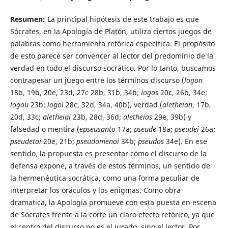
Resumen:
La principal hipótesis de este trabajo es que
Sócrates, en la Apología de Platón, utiliza ciertos juegos de
palabras como herramienta retórica específica. El propósito
de esto parece ser convencer al lector del predominio de la
verdad en todo el discurso socrático. Por lo tanto, buscamos
contrapesar un juego entre los términos discurso (
logon
18b, 19b, 20e, 23d, 27c 28b, 31b, 34b;
logos
20c, 26b, 34e;
logou
23b;
logoi
28c, 32d, 34a, 40b), verdad (
aletheian
, 17b,
20d, 33c;
aletheiai
23b, 28d, 36d;
aletheias
29e, 39b) y
falsedad o mentira (
epseusanto
17a;
pseude
18a;
pseudei
26a;
pseudetai
20e, 21b;
pseudomenoi
34b;
pseudos
34e). En ese
sentido, la propuesta es presentar cómo el discurso de la
defensa expone, a través de estos términos, un sentido de
la hermenéutica socrática, como una forma peculiar de
interpretar los oráculos y los enigmas. Como obra
dramatica, la Apología promueve con esta puesta en escena
de Sócrates frente a la corte un claro efecto retórico, ya que
el centro del discurso no es el jurado, sino el lector. Por