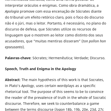
interpretar oráculos e enigmas. Como obra dramática, a
Apologia
promove com essa encenação de Sócrates diante
do tribunal um efeito retórico claro, pois o foco do discurso
não é o júri, mas o leitor. Portanto, é necessário, no plano do
discurso de defesa, que Sócrates utilize os recursos de
linguagem que o mostrem ao leitor como distinto dos seus
acusadores, que “muitas mentiras disseram” (
ton pollon hon
epseusanto
).
Palavras-chave
: Sócrates; Hermenêutica; Verdade; Discurso.
Speech, Truth and Enigma in the Apology
Abstract
: The main hypothesis of this work is that Socrates,
in Plato's
Apology
, uses certain wordplays as a specific
rhetorical tool. The purpose of this seems to be to convince
the reader of the prevalence of truth in the whole of Socratic
discourse. Therefore, we seek to counterbalance a game
between the terms discourse (
logon
18b, 19b, 20e, 23d, 27c