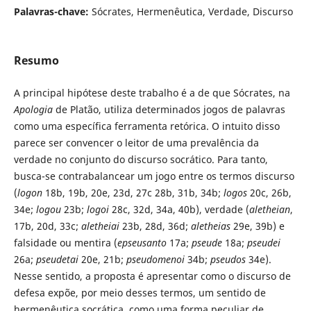
Palavras-chave:
Sócrates, Hermenêutica, Verdade, Discurso
Resumo
A principal hipótese deste trabalho é a de que Sócrates, na
Apologia
de Platão, utiliza determinados jogos de palavras
como uma específica ferramenta retórica. O intuito disso
parece ser convencer o leitor de uma prevalência da
verdade no conjunto do discurso socrático. Para tanto,
busca-se contrabalancear um jogo entre os termos discurso
(
logon
18b, 19b, 20e, 23d, 27c 28b, 31b, 34b;
logos
20c, 26b,
34e;
logou
23b;
logoi
28c, 32d, 34a, 40b), verdade (
aletheian
,
17b, 20d, 33c;
aletheiai
23b, 28d, 36d;
aletheias
29e, 39b) e
falsidade ou mentira (
epseusanto
17a;
pseude
18a;
pseudei
26a;
pseudetai
20e, 21b;
pseudomenoi
34b;
pseudos
34e).
Nesse sentido, a proposta é apresentar como o discurso de
defesa expõe, por meio desses termos, um sentido de
hermenêutica socrática, como uma forma peculiar de