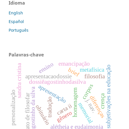
Idioma
English
Español
Português
Palavras-chave
emancipação
ensino
sandra cristina
subjetivações na educação
metafísica
brief
apresentacaodossie
filosofia
dossiêagostinhodasilva
corpos
apresentação
agostinho da silva
homenagem
personalização
ato de filosofar
crença
diferenças
tradução
j. nav.
memorial
carta ii
obituário
gênero
alétheia e eudaimonia