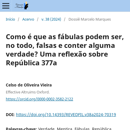
Início
/
Acervo
/
v. 38 (2024)
/
Dossiê Marcelo Marques
Como é que as fábulas podem ser,
no todo, falsas e conter alguma
verdade? Uma reflexão sobre
República 377a
Celso de Oliveira Vieira
Effective Altruims Oxford.
https://orcid.org/0000-0002-3582-2122
DOI:
https://doi.org/10.14393/REVEDFIL.v38a2024-70319
Palavras-chave:
Verdade, Mentira, Fábulas, República,