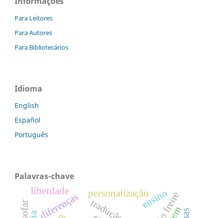
Informações
Para Leitores
Para Autores
Para Bibliotecários
Idioma
English
Español
Português
Palavras-chave
liberdade
ensino
personalização
paulo freire
diferenças
tradução