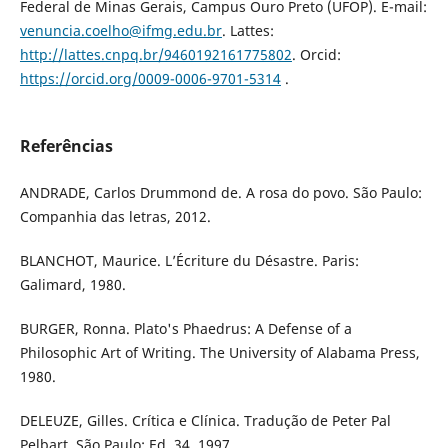
Federal de Minas Gerais, Campus Ouro Preto (UFOP). E-mail:
venuncia.coelho@ifmg.edu.br
. Lattes:
http://lattes.cnpq.br/9460192161775802
. Orcid:
https://orcid.org/0009-0006-9701-5314
.
Referências
ANDRADE, Carlos Drummond de. A rosa do povo. São Paulo:
Companhia das letras, 2012.
BLANCHOT, Maurice. L’Écriture du Désastre. Paris:
Galimard, 1980.
BURGER, Ronna. Plato's Phaedrus: A Defense of a
Philosophic Art of Writing. The University of Alabama Press,
1980.
DELEUZE, Gilles. Crítica e Clínica. Tradução de Peter Pal
Pelbart. São Paulo: Ed. 34, 1997