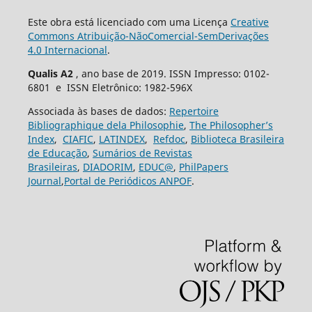
Este obra está licenciado com uma Licença
Creative
Commons Atribuição-NãoComercial-SemDerivações
4.0 Internacional
.
Qualis A2
, ano base de 2019. ISSN Impresso: 0102-
6801 e ISSN Eletrônico: 1982-596X
Associada às bases de dados:
Repertoire
Bibliographique dela Philosophie
,
The Philosopher’s
Index
,
CIAFIC
,
LATINDEX
,
Refdoc
,
Biblioteca Brasileira
de Educação
,
Sumários de Revistas
Brasileiras
,
DIADORIM
,
EDUC@
,
PhilPapers
Journal
,
Portal de Periódicos ANPOF
.