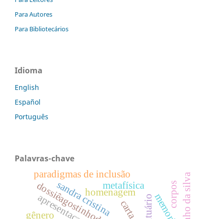
Para Autores
Para Bibliotecários
Idioma
English
Español
Português
Palavras-chave
paradigmas de inclusão
agostinho da silva
sandra cristina
metafísica
dossiêagostinhodasilva
corpos
homenagem
memorial
apresentacaodossie
obituário
carta ii
gênero