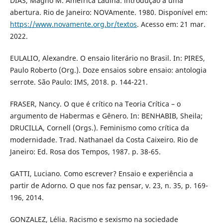
DIAS, Magno M. Améfrica Ladina: introdução a uma
abertura. Rio de Janeiro: NOVAmente. 1980. Disponível em:
https://www.novamente.org.br/textos
. Acesso em: 21 mar.
2022.
EULALIO, Alexandre. O ensaio literário no Brasil. In: PIRES,
Paulo Roberto (Org.). Doze ensaios sobre ensaio: antologia
serrote. São Paulo: IMS, 2018. p. 144-221.
FRASER, Nancy. O que é crítico na Teoria Crítica – o
argumento de Habermas e Gênero. In: BENHABIB, Sheila;
DRUCILLA, Cornell (Orgs.). Feminismo como crítica da
modernidade. Trad. Nathanael da Costa Caixeiro. Rio de
Janeiro: Ed. Rosa dos Tempos, 1987. p. 38-65.
GATTI, Luciano. Como escrever? Ensaio e experiência a
partir de Adorno. O que nos faz pensar, v. 23, n. 35, p. 169-
196, 2014.
GONZALEZ, Lélia. Racismo e sexismo na sociedade