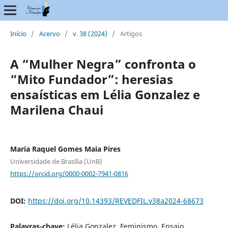
Início
/
Acervo
/
v. 38 (2024)
/
Artigos
A “Mulher Negra” confronta o
“Mito Fundador”: heresias
ensaísticas em Lélia Gonzalez e
Marilena Chaui
Maria Raquel Gomes Maia Pires
Universidade de Brasília (UnB)
https://orcid.org/0000-0002-7941-0816
DOI:
https://doi.org/10.14393/REVEDFIL.v38a2024-68673
Palavras-chave:
Lélia Gonzalez, Feminismo, Ensaio,