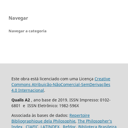
Navegar
Navegar a categoria
Este obra está licenciado com uma Licença
Creative
Commons Atribuição-NãoComercial-SemDerivações
4.0 Internacional
.
Qualis A2
, ano base de 2019. ISSN Impresso: 0102-
6801 e ISSN Eletrônico: 1982-596X
Associada às bases de dados:
Repertoire
Bibliographique dela Philosophie
,
The Philosopher’s
Index
,
CIAFIC
,
LATINDEX
,
Refdoc
,
Biblioteca Brasileira