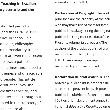
à Revista ou à EDUFU.
 Teaching in Brazilian
ary scenario and the
Declaration of Copyright
: The work
published are the property of their au
who may make use of them for later
extended period of
publications, always citing the origina
96 and the PCN-EM 1999
publication (original title, Educação e
nce in school, in a
Filosofia, volume, issue, pages). The
de later, Philosophy
authors of the articles published are f
ing a mandatory subject
responsible for them; the journal and
s. In an even more recent
EDUFU are exempt from legal
 follows a path of
responsibility for their content.
y, sometimes understood as
of themes and unavoidable
Déclaration de droit d’auteur:
Les
g people. This article
œuvres publiées sont la propriété de 
e situation involving
auteurs, qui peuvent les avoir pour
ometimes specific, and
publication ultérieure, à condition qu
three decades. Throughout
l'édition originale soit mentionnée (ti
noted in the trajectory of
l'original,
Educação e Filosofia
, volume
o conjecture about