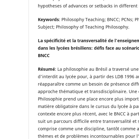
hypotheses of advances or setbacks in different
Keywords
: Philosophy Teaching; BNCC; PCNs; Ph
Subject; Philosophy of Teaching Philosophy.
La spécificité et la transversalité de l'enseign
dans les lycées brésiliens: défis face au scénar
BNCC
Résumé
: La philosophie au Brésil a traversé un
d'interdit au lycée pour, à partir des LDB 1996
réapparaître comme un besoin de présence diffu
approche thématique et transdisciplinaire. Une 
Philosophie prend une place encore plus impor
matière obligatoire dans le cursus du lycée à pa
contexte encore plus récent, avec le BNCC à part
suit un parcours difficile entre transversalité et s
comprise comme une discipline, tantôt comme a
thèmes et de problèmes incontournables pour l'