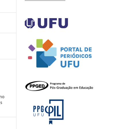
ino
as