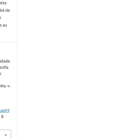
ette
ité de
é
e au
cidade
sofia
s
dia, v.
aoFil
 8