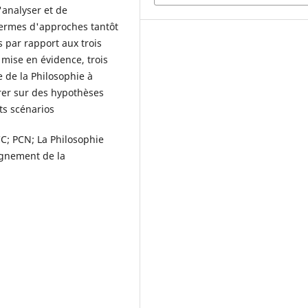
d'analyser et de
 termes d'approches tantôt
s par rapport aux trois
 mise en évidence, trois
e de la Philosophie à
urer sur des hypothèses
ts scénarios
C; PCN; La Philosophie
ignement de la