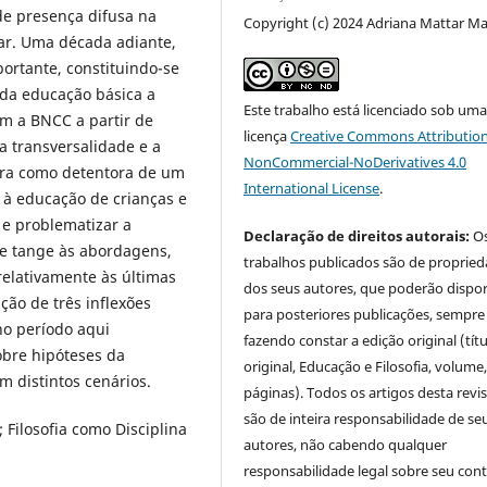
e presença difusa na
Copyright (c) 2024 Adriana Mattar M
ar. Uma década adiante,
ortante, constituindo-se
r da educação básica a
Este trabalho está licenciado sob um
om a BNCC a partir de
licença
Creative Commons Attribution
 a transversalidade e a
NonCommercial-NoDerivatives 4.0
 ora como detentora de um
International License
.
 à educação de crianças e
r e problematizar a
Declaração de direitos autorais:
O
ue tange às abordagens,
trabalhos publicados são de proprie
 relativamente às últimas
dos seus autores, que poderão dispor
ção de três inflexões
para posteriores publicações, sempre
 no período aqui
fazendo constar a edição original (tít
obre hipóteses da
original, Educação e Filosofia, volume,
m distintos cenários.
páginas). Todos os artigos desta revi
são de inteira responsabilidade de se
; Filosofia como Disciplina
autores, não cabendo qualquer
responsabilidade legal sobre seu con