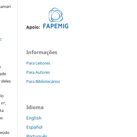
aamari
Apoio:
a
-
Informações
Para Leitores
s
Para Autores
dade
 deles
Para Bibliotecários
ulo
 nº,
Idioma
sta
us
English
Español
teúdo
Português