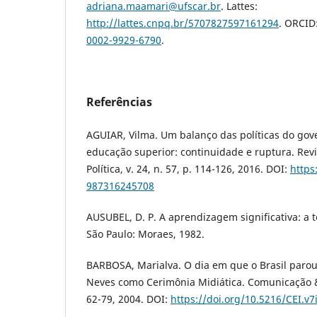
adriana.maamari@ufscar.br
. Lattes:
http://lattes.cnpq.br/5707827597161294
. ORCID
0002-9929-6790
.
Referências
AGUIAR, Vilma. Um balanço das políticas do gov
educação superior: continuidade e ruptura. Revi
Política, v. 24, n. 57, p. 114-126, 2016. DOI:
https
987316245708
AUSUBEL, D. P. A aprendizagem significativa: a 
São Paulo: Moraes, 1982.
BARBOSA, Marialva. O dia em que o Brasil paro
Neves como Cerimônia Midiática. Comunicação & I
62-79, 2004. DOI:
https://doi.org/10.5216/CEI.v7