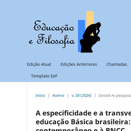
Edição Atual
Edições Anteriores
Chamadas
Template EeF
Início
/
Acervo
/
v. 38 (2024)
/
Dossiê As pesquisa
A especificidade e a transv
educação Básica brasileira:
contemporâneo e à BNCC