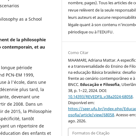
nombre, pages). Tous les articles de c
 scenarios
revue relèvent de la seule responsabil
leurs auteurs et aucune responsabilit
ilosophy as a School
légale quant à son contenu n'incomb
périodique ou à l’EDUFU.
ement de la philosophie
io contemporain, et au
Como Citar
MAAMARI, Adriana Mattar. A especifi
e a transversalidade do Ensino de Filo
e longue période
na educação Básica brasileira: desafio
 and PCN-EM 1999,
frente ao cenário contemporâneo e à
se à l'école, dans une
BNCC.
Educação e Filosofia
, Uberlân
décennie plus tard, la
38, p. 1–22, 2024. DOI:
10.14393/REVEDFIL.v38a2024-68058
.
tante, devenant une
Disponível em:
rtir de 2008. Dans un
https://seer.ufu.br/index.php/Educac
ir de 2015, la Philosophie
osofia/article/view/68058
. Acesso em:
pécificité, tantôt
ago. 2026.
yant un répertoire de
Formatos de Citação
éducation des enfants et