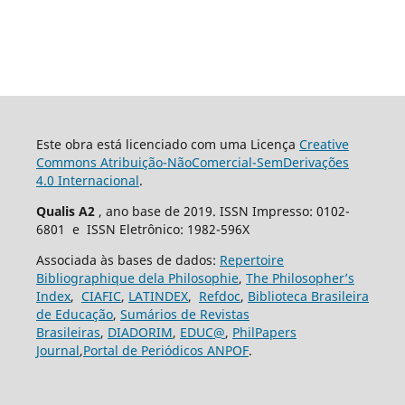
Este obra está licenciado com uma Licença
Creative
Commons Atribuição-NãoComercial-SemDerivações
4.0 Internacional
.
Qualis A2
, ano base de 2019. ISSN Impresso: 0102-
6801 e ISSN Eletrônico: 1982-596X
Associada às bases de dados:
Repertoire
Bibliographique dela Philosophie
,
The Philosopher’s
Index
,
CIAFIC
,
LATINDEX
,
Refdoc
,
Biblioteca Brasileira
de Educação
,
Sumários de Revistas
Brasileiras
,
DIADORIM
,
EDUC@
,
PhilPapers
Journal
,
Portal de Periódicos ANPOF
.