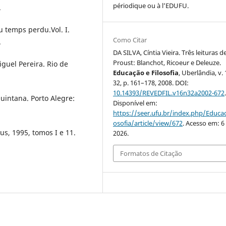
périodique ou à l’EDUFU.
.
u temps perdu.Vol. I.
Como Citar
.
DA SILVA, Cíntia Vieira. Três leituras d
Proust: Blanchot, Ricoeur e Deleuze.
guel Pereira. Rio de
Educação e Filosofia
, Uberlândia, v. 
32, p. 161–178, 2008. DOI:
10.14393/REVEDFIL.v16n32a2002-672
intana. Porto Alegre:
Disponível em:
https://seer.ufu.br/index.php/Educac
osofia/article/view/672
. Acesso em: 6
s, 1995, tomos I e 11.
2026.
Formatos de Citação