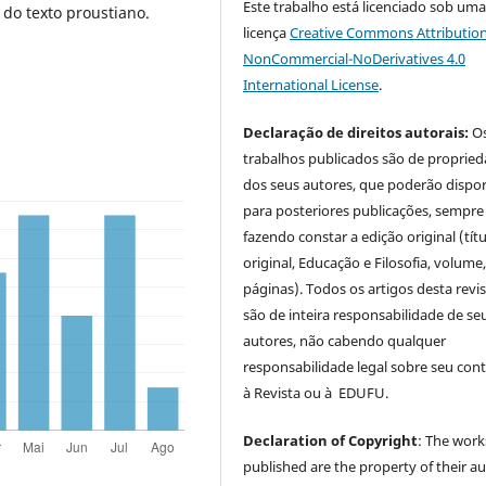
Este trabalho está licenciado sob um
 do texto proustiano.
licença
Creative Commons Attribution
NonCommercial-NoDerivatives 4.0
International License
.
Declaração de direitos autorais:
O
trabalhos publicados são de proprie
dos seus autores, que poderão dispor
para posteriores publicações, sempre
fazendo constar a edição original (tít
original, Educação e Filosofia, volume,
páginas). Todos os artigos desta revi
são de inteira responsabilidade de se
autores, não cabendo qualquer
responsabilidade legal sobre seu con
à Revista ou à EDUFU.
Declaration of Copyright
: The work
published are the property of their au