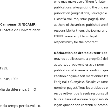
who may make use of them for later
publications, always citing the origina
publication (original title, Educação e
Filosofia, volume, issue, pages). The
 de Campinas (UNICAMP)
authors of the articles published are f
ilosofia da Universidade
responsible for them; the journal and
EDUFU are exempt from legal
responsibility for their content.
Déclaration de droit d’auteur:
Les
œuvres publiées sont la propriété de 
auteurs, qui peuvent les avoir pour
 1959.
publication ultérieure, à condition qu
l'édition originale soit mentionnée (ti
e, PUP, 1996.
l'original,
Educação e Filosofia
, volume
nombre, pages). Tous les articles de c
fia da diferença. In: O
revue relèvent de la seule responsabil
leurs auteurs et aucune responsabilit
légale quant à son contenu n'incomb
e du temps perdu.Vol. III.