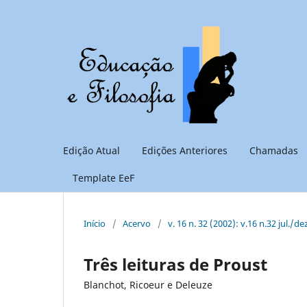
Edição Atual
Edições Anteriores
Chamadas
Template EeF
Início
/
Acervo
/
v. 16 n. 32 (2002): v.16 n.32 jul./de
Três leituras de Proust
Blanchot, Ricoeur e Deleuze