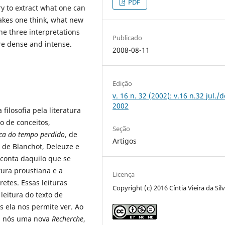
PDF
ry to extract what one can
makes one think, what new
he three interpretations
Publicado
re dense and intense.
2008-08-11
Edição
v. 16 n. 32 (2002): v.16 n.32 jul./d
2002
filosofia pela literatura
o de conceitos,
Seção
ca do tempo perdido
, de
Artigos
 de Blanchot, Deleuze e
conta daquilo que se
atura proustiana e a
Licença
retes. Essas leituras
Copyright (c) 2016 Cíntia Vieira da Sil
leitura do texto de
 ela nos permite ver. Ao
ra nós uma nova
Recherche
,