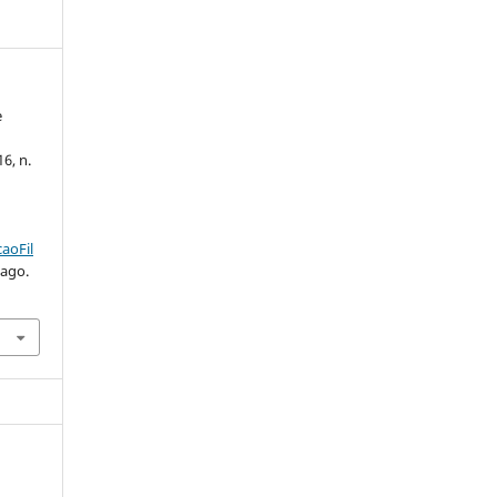
e
16, n.
.
aoFil
 ago.