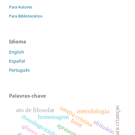
Para Autores
Para Bibliotecários
Idioma
English
Español
Português
Palavras-chave
sandra cristina
filosofia para crianças
ato de filosofar
metodologia
dossiêagostinhodasilva
homenagem
brief
obituário
gênero