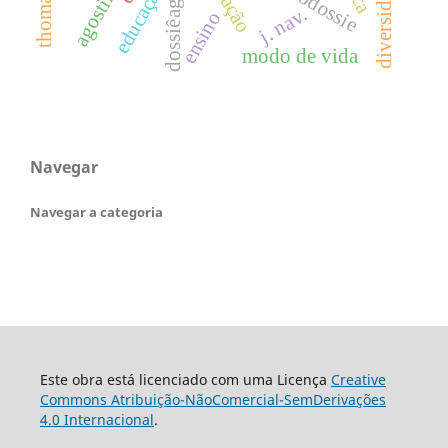
diversidade
educação
j. nav.
ensino
modo de vida
Navegar
Navegar a categoria
Este obra está licenciado com uma Licença
Creative
Commons Atribuição-NãoComercial-SemDerivações
4.0 Internacional
.