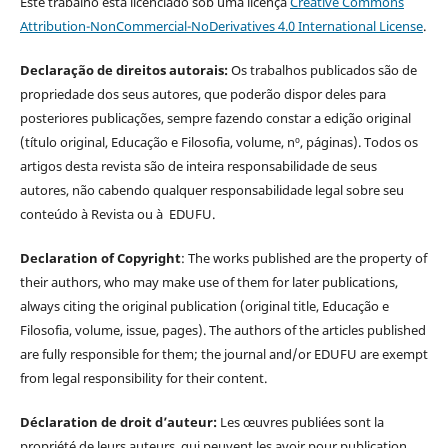
Este trabalho está licenciado sob uma licença
Creative Commons
Attribution-NonCommercial-NoDerivatives 4.0 International License
.
Declaração de direitos autorais:
Os trabalhos publicados são de
propriedade dos seus autores, que poderão dispor deles para
posteriores publicações, sempre fazendo constar a edição original
(título original, Educação e Filosofia, volume, nº, páginas). Todos os
artigos desta revista são de inteira responsabilidade de seus
autores, não cabendo qualquer responsabilidade legal sobre seu
conteúdo à Revista ou à EDUFU.
Declaration of Copyright
: The works published are the property of
their authors, who may make use of them for later publications,
always citing the original publication (original title, Educação e
Filosofia, volume, issue, pages). The authors of the articles published
are fully responsible for them; the journal and/or EDUFU are exempt
from legal responsibility for their content.
Déclaration de droit d’auteur:
Les œuvres publiées sont la
propriété de leurs auteurs, qui peuvent les avoir pour publication