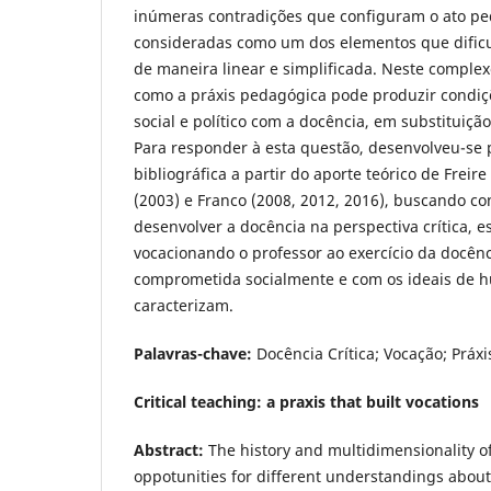
inúmeras contradições que configuram o ato p
consideradas como um dos elementos que dificu
de maneira linear e simplificada. Neste complex
como a práxis pedagógica pode produzir condi
social e político com a docência, em substituiçã
Para responder à esta questão, desenvolveu-se p
bibliográfica a partir do aporte teórico de Freir
(2003) e Franco (2008, 2012, 2016), buscando co
desenvolver a docência na perspectiva crítica, es
vocacionando o professor ao exercício da docên
comprometida socialmente e com os ideais de 
caracterizam.
Palavras-chave:
Docência Crítica; Vocação; Práx
Critical teaching: a praxis that built vocations
Abstract:
The history and multidimensionality o
oppotunities for different understandings about