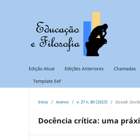
Edição Atual
Edições Anteriores
Chamadas
Template EeF
Início
/
Acervo
/
v. 37 n. 80 (2023)
/
Dossiê: Docên
Docência crítica: uma práx