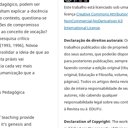
edagógico, podem ser
Este trabalho está licenciado sob um
ltam explicar a docência
licença
Creative Commons Attribution
o contexto, questiona-se
NonCommercial-NoDerivatives 4.0
ções de compromisso
International License
.
o ao conceito de vocação?
esquisa crítico
Declaração de direitos autorais:
O
e (1993, 1996), Nóvoa
trabalhos publicados são de proprie
nsolidar a ideia de que ao
dos seus autores, que poderão dispor
ta práxis vai
para posteriores publicações, sempre
cia cada vez mais
fazendo constar a edição original (tít
humanização que a
original, Educação e Filosofia, volume,
páginas). Todos os artigos desta revi
são de inteira responsabilidade de se
is Pedagógica
autores, não cabendo qualquer
responsabilidade legal sobre seu con
à Revista ou à EDUFU.
f teaching provide
Declaration of Copyright
: The work
 it’s genesis and