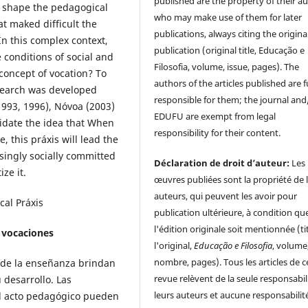
published are the property of their au
 shape the pedagogical
who may make use of them for later
t maked difficult the
publications, always citing the origina
In this complex context,
publication (original title, Educação e
conditions of social and
Filosofia, volume, issue, pages). The
concept of vocation? To
authors of the articles published are f
esearch was developed
responsible for them; the journal and
(1993, 1996), Nóvoa (2003)
EDUFU are exempt from legal
lidate the idea that When
responsibility for their content.
, this práxis will lead the
asingly socially committed
Déclaration de droit d’auteur:
Les
ze it.
œuvres publiées sont la propriété de 
auteurs, qui peuvent les avoir pour
cal Práxis
publication ultérieure, à condition qu
l'édition originale soit mentionnée (ti
ó vocaciones
l'original,
Educação e Filosofia
, volume
nombre, pages). Tous les articles de c
d de la enseñanza brindan
revue relèvent de la seule responsabil
 desarrollo. Las
leurs auteurs et aucune responsabilit
l acto pedagógico pueden