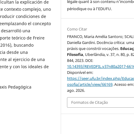
légale quant à son contenu n'incomb
cultan la explicación de
périodique ou à l’EDUFU.
ste contexto complejo, uno
roducir condiciones de
 reemplazando el concepto
Como Citar
 desarrolló una
FRANCO, Maria Amélia Santoro; SCALE
porte teórico de Freire
Daniella Gardini. Docência crítica: um
, 2016), buscando
práxis que constrói vocações.
Educaç
ncia desde una
Filosofia
, Uberlândia, v. 37, n. 80, p. 
ente al ejercicio de una
844, 2023. DOI:
te y con los ideales de
10.14393/REVEDFIL.v37n80a2017-661
Disponível em:
https://seer.ufu.br/index.php/Educac
osofia/article/view/66169
. Acesso em:
raxis Pedagógica
ago. 2026.
Formatos de Citação