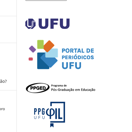
ção?
oro