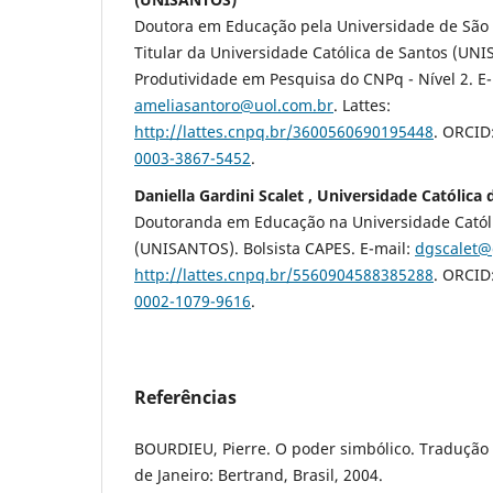
Doutora em Educação pela Universidade de São P
Titular da Universidade Católica de Santos (UNI
Produtividade em Pesquisa do CNPq - Nível 2. E-
ameliasantoro@uol.com.br
. Lattes:
http://lattes.cnpq.br/3600560690195448
. ORCID
0003-3867-5452
.
Daniella Gardini Scalet , Universidade Católic
Doutoranda em Educação na Universidade Catól
(UNISANTOS). Bolsista CAPES. E-mail:
dgscalet@
http://lattes.cnpq.br/5560904588385288
. ORCID
0002-1079-9616
.
Referências
BOURDIEU, Pierre. O poder simbólico. Tradução
de Janeiro: Bertrand, Brasil, 2004.