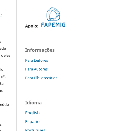
a
-
Apoio:
s
dade
Informações
 deles
Para Leitores
Para Autores
ulo
 nº,
Para Bibliotecários
sta
us
Idioma
teúdo
English
Español
s
Português