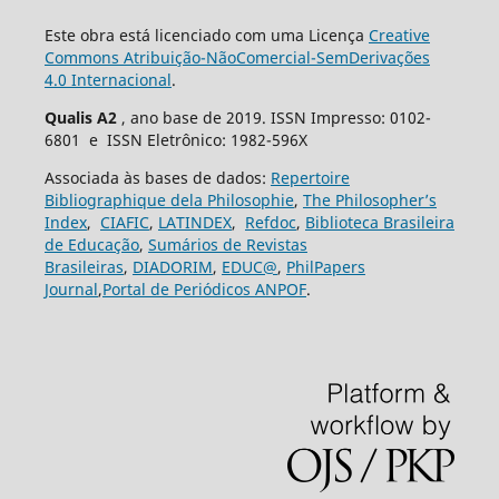
Este obra está licenciado com uma Licença
Creative
Commons Atribuição-NãoComercial-SemDerivações
4.0 Internacional
.
Qualis A2
, ano base de 2019. ISSN Impresso: 0102-
6801 e ISSN Eletrônico: 1982-596X
Associada às bases de dados:
Repertoire
Bibliographique dela Philosophie
,
The Philosopher’s
Index
,
CIAFIC
,
LATINDEX
,
Refdoc
,
Biblioteca Brasileira
de Educação
,
Sumários de Revistas
Brasileiras
,
DIADORIM
,
EDUC@
,
PhilPapers
Journal
,
Portal de Periódicos ANPOF
.