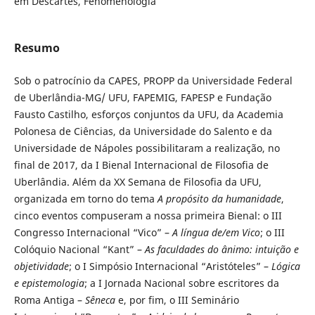
em Descartes, Fenomenologia
Resumo
Sob o patrocínio da CAPES, PROPP da Universidade Federal
de Uberlândia-MG/ UFU, FAPEMIG, FAPESP e Fundação
Fausto Castilho, esforços conjuntos da UFU, da Academia
Polonesa de Ciências, da Universidade do Salento e da
Universidade de Nápoles possibilitaram a realização, no
final de 2017, da I Bienal Internacional de Filosofia de
Uberlândia. Além da XX Semana de Filosofia da UFU,
organizada em torno do tema
A propósito da humanidade
,
cinco eventos compuseram a nossa primeira Bienal: o III
Congresso Internacional “Vico” –
A língua de/em Vico
; o III
Colóquio Nacional “Kant” –
As faculdades do ânimo: intuição e
objetividade
; o I Simpósio Internacional “Aristóteles” –
Lógica
e epistemologia
; a I Jornada Nacional sobre escritores da
Roma Antiga –
Sêneca
e, por fim, o III Seminário