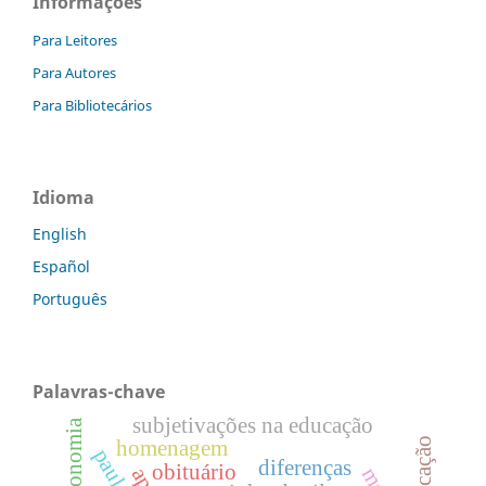
Informações
Para Leitores
Para Autores
Para Bibliotecários
Idioma
English
Español
Português
Palavras-chave
subjetivações na educação
autonomia
homenagem
diferenças
obituário