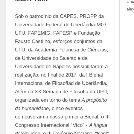
Uni
ale
Sob o patrocínio da CAPES, PROPP da 
Universidade Federal de Uberlândia-MG/ 
UFU, FAPEMIG, FAPESP e Fundação 
Fausto Castilho, esforços conjuntos da 
UFU, da Academia Polonesa de Ciências, 
da Universidade do Salento e da 
Universidade de Nápoles possibilitaram a 
realização, no final de 2017, da I Bienal 
Internacional de Filosofiad de Uberlândia. 
Além da XX Semana de Filosofia da UFU, 
organizada em torno do tema 
A propósito 
da humanidade
, cinco eventos 
compuseram a nossa primeira Bienal: o III 
Congresso Internacional “Vico” - 
A língua 
de/em Vico
; o III Colóquio Nacional “Kant” 