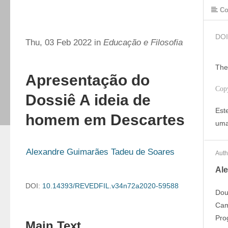
Co
DOI
Thu, 03 Feb 2022 in
Educação e Filosofia
The
Apresentação do
Cop
Dossiê A ideia de
Est
homem em Descartes
uma
Alexandre Guimarães Tadeu de Soares
Auth
Al
DOI:
10.14393/REVEDFIL.v34n72a2020-59588
Dou
Cam
Pro
Main Text