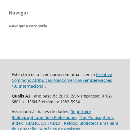
Navegar
Navegar a categoria
Este obra está licenciado com uma Licença
Creative
Commons Atribuição-NãoComercial-SemDerivações
4.0 Internacional
.
Qualis A2
, ano base de 2019. ISSN Impresso: 0102-
6801 e ISSN Eletrônico: 1982-596X
Associada às bases de dados:
Repertoire
Bibliographique dela Philosophie
,
The Philosopher’s
Index
,
CIAFIC
,
LATINDEX
,
Refdoc
,
Biblioteca Brasileira
de Educação
,
Sumários de Revistas