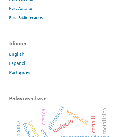
Para Autores
Para Bibliotecários
Idioma
English
Español
Português
Palavras-chave
diferenças
metafísica
memorial
crença
carta ii
tradução
homenagem
ensino
filosofia