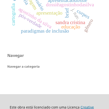
obituário
apresentacaodossie
dossiêagostinhodasilva
cartografia
agostinho da silva
j. nav.
brief
corpos
apresentação
pós-verdade
gênero
sandra cristina
educação
paradigmas de inclusão
Navegar
Navegar a categoria
Este obra está licenciado com uma Licença
Creative