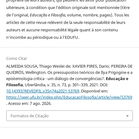
ultérieure, à condition que l'édition originale soit mentionnée (titre
de l'original,
Educação e Filosofia
, volume, nombre, pages). Tous les
articles de cette revue relèvent de la seule responsabilité de leurs
auteurs et aucune responsabilité légale quant à son contenu
n'incombe au périodique ou à l’EDUFU.
Como Citar
ALMEIDA SOUSA, Thiago Weslei de; XAVIER PIRES, Dario; PEREIRA DE
QUEIRÓS, Wellington. Os pressupostos teóricos de Ilya Prigogine e a
epistemologia crítica - um diálogo de convergências?.
Educação e
Filosofia
, Uberlândia, v. 35, n. 73, p. 301–339, 2021. DOI:
10.14393/REVEDFIL.v35n74a2021-53769
. Disponível em:
https://seer.ufu.br/index.php/EducacaoFilosofia/article/view/53769
. Acesso em: 7 ago. 2026.
Formatos de Citação