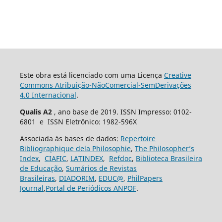
Este obra está licenciado com uma Licença
Creative
Commons Atribuição-NãoComercial-SemDerivações
4.0 Internacional
.
Qualis A2
, ano base de 2019. ISSN Impresso: 0102-
6801 e ISSN Eletrônico: 1982-596X
Associada às bases de dados:
Repertoire
Bibliographique dela Philosophie
,
The Philosopher’s
Index
,
CIAFIC
,
LATINDEX
,
Refdoc
,
Biblioteca Brasileira
de Educação
,
Sumários de Revistas
Brasileiras
,
DIADORIM
,
EDUC@
,
PhilPapers
Journal
,
Portal de Periódicos ANPOF
.