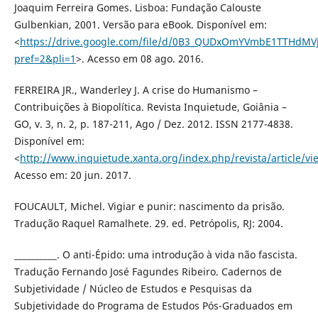
Joaquim Ferreira Gomes. Lisboa: Fundação Calouste
Gulbenkian, 2001. Versão para eBook. Disponível em:
<
https://drive.google.com/file/d/0B3_QUDxOmYVmbE1TTHdMVj
pref=2&pli=1
>. Acesso em 08 ago. 2016.
FERREIRA JR., Wanderley J. A crise do Humanismo –
Contribuições à Biopolítica. Revista Inquietude, Goiânia –
GO, v. 3, n. 2, p. 187-211, Ago / Dez. 2012. ISSN 2177-4838.
Disponível em:
<
http://www.inquietude.xanta.org/index.php/revista/article/v
Acesso em: 20 jun. 2017.
FOUCAULT, Michel. Vigiar e punir: nascimento da prisão.
Tradução Raquel Ramalhete. 29. ed. Petrópolis, RJ: 2004.
__________. O anti-Épido: uma introdução à vida não fascista.
Tradução Fernando José Fagundes Ribeiro. Cadernos de
Subjetividade / Núcleo de Estudos e Pesquisas da
Subjetividade do Programa de Estudos Pós-Graduados em