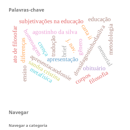
Palavras-chave
educação
subjetivações na educação
carta ii
metodologia
dossiêagostinhodasilva
ato de filosofar
homenagem
agostinho da silva
tradução
j. nav.
diferenças
gênero
crença
memorial
brief
apresentacaodossie
apresentação
sandra cristina
obituário
ensino
metafísica
filosofia
corpos
Navegar
Navegar a categoria