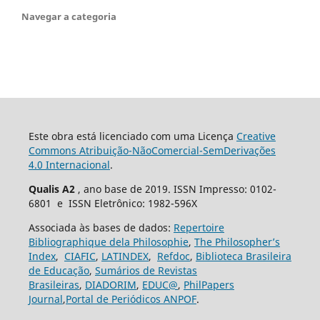
Navegar a categoria
Este obra está licenciado com uma Licença
Creative
Commons Atribuição-NãoComercial-SemDerivações
4.0 Internacional
.
Qualis A2
, ano base de 2019. ISSN Impresso: 0102-
6801 e ISSN Eletrônico: 1982-596X
Associada às bases de dados:
Repertoire
Bibliographique dela Philosophie
,
The Philosopher’s
Index
,
CIAFIC
,
LATINDEX
,
Refdoc
,
Biblioteca Brasileira
de Educação
,
Sumários de Revistas
Brasileiras
,
DIADORIM
,
EDUC@
,
PhilPapers
Journal
,
Portal de Periódicos ANPOF
.