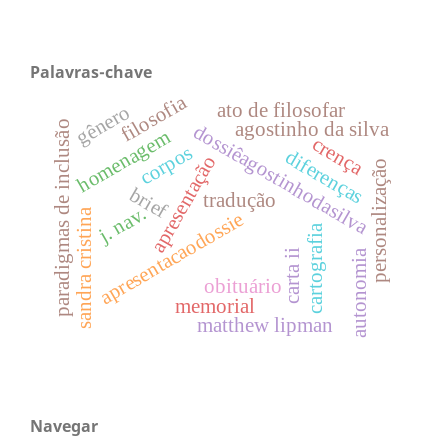
Palavras-chave
filosofia
ato de filosofar
gênero
agostinho da silva
paradigmas de inclusão
dossiêagostinhodasilva
homenagem
crença
corpos
diferenças
apresentação
personalização
brief
tradução
j. nav.
sandra cristina
apresentacaodossie
cartografia
autonomia
carta ii
obituário
memorial
matthew lipman
Navegar