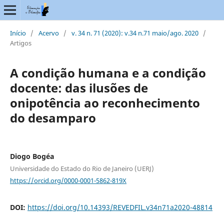
Início
/
Acervo
/
v. 34 n. 71 (2020): v.34 n.71 maio/ago. 2020
/
Artigos
A condição humana e a condição
docente: das ilusões de
onipotência ao reconhecimento
do desamparo
Diogo Bogéa
Universidade do Estado do Rio de Janeiro (UERJ)
https://orcid.org/0000-0001-5862-819X
DOI:
https://doi.org/10.14393/REVEDFIL.v34n71a2020-48814