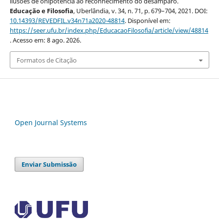
ilusões de onipotência ao reconhecimento do desamparo.
Educação e Filosofia
, Uberlândia, v. 34, n. 71, p. 679–704, 2021. DOI:
10.14393/REVEDFIL.v34n71a2020-48814
. Disponível em:
https://seer.ufu.br/index.php/EducacaoFilosofia/article/view/48814
. Acesso em: 8 ago. 2026.
Formatos de Citação
Open Journal Systems
Enviar Submissão