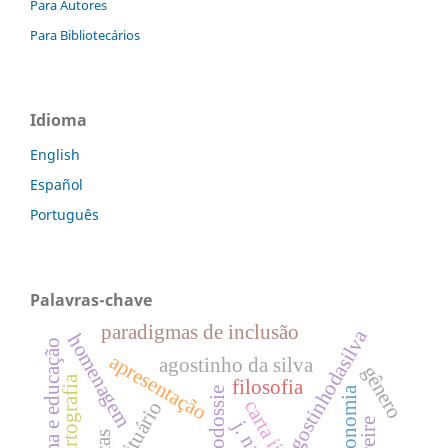
Para Autores
Para Bibliotecários
Idioma
English
Español
Português
Palavras-chave
paradigmas de inclusão
dossiêagostinhodasilva
homenagem
cinema e educação
apresentação
agostinho da silva
gênero
cartografia
filosofia
autonomia
carta ii
obituário
j. nav.