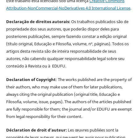
Este trabalho está licenciado sob uma licença
Creative Commons
Attribution-NonCommercial-NoDerivatives 4.0 International License
.
Declaração de direitos autorais:
Os trabalhos publicados são de
propriedade dos seus autores, que poderão dispor deles para
posteriores publicações, sempre fazendo constar a edição original
(título original, Educação e Filosofia, volume, nº, páginas). Todos os
artigos desta revista são de inteira responsabilidade de seus
autores, não cabendo qualquer responsabilidade legal sobre seu
conteúdo à Revista ou à EDUFU.
Declaration of Copyright
: The works published are the property of
their authors, who may make use of them for later publications,
always citing the original publication (original title, Educação e
Filosofia, volume, issue, pages). The authors of the articles published
are fully responsible for them; the journal and/or EDUFU are exempt
from legal responsibility for their content.
Déclaration de droit d’auteur:
Les œuvres publiées sont la
propriété de leurs auteurs, qui peuvent les avoir pour publication