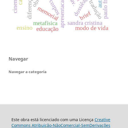
apresentacaodossie
paulo freire
diferenças
corpos
tradução
memorial
brief
sandra cristina
metafísica
ensino
modo de vida
educação
Navegar
Navegar a categoria
Este obra está licenciado com uma Licença
Creative
Commons Atribuição-NãoComercial-SemDerivações