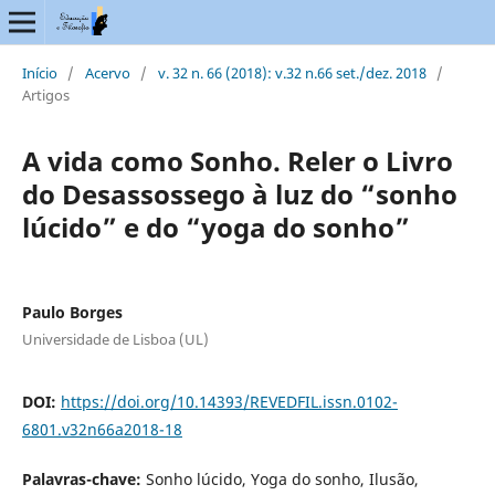
Início
/
Acervo
/
v. 32 n. 66 (2018): v.32 n.66 set./dez. 2018
/
Artigos
A vida como Sonho. Reler o Livro
do Desassossego à luz do “sonho
lúcido” e do “yoga do sonho”
Paulo Borges
Universidade de Lisboa (UL)
DOI:
https://doi.org/10.14393/REVEDFIL.issn.0102-
6801.v32n66a2018-18
Palavras-chave:
Sonho lúcido, Yoga do sonho, Ilusão,