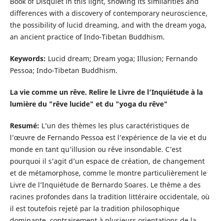
Book of Disquiet in this light, showing its similarities and
differences with a discovery of contemporary neuroscience,
the possibility of lucid dreaming, and with the dream yoga,
an ancient practice of Indo-Tibetan Buddhism.
Keywords:
Lucid dream; Dream yoga; Illusion; Fernando
Pessoa; Indo-Tibetan Buddhism.
La vie comme un rêve. Relire le Livre de l’Inquiétude à la
lumière du "rêve lucide" et du "yoga du rêve"
Resumé:
L’un des thèmes les plus caractéristiques de
l’œuvre de Fernando Pessoa est l’expérience de la vie et du
monde en tant qu’illusion ou rêve insondable. C’est
pourquoi il s’agit d’un espace de création, de changement
et de métamorphose, comme le montre particulièrement le
Livre de l’Inquiétude de Bernardo Soares. Le thème a des
racines profondes dans la tradition littéraire occidentale, où
il est toutefois rejeté par la tradition philosophique
dominante, contrairement à plusieurs orientations de la