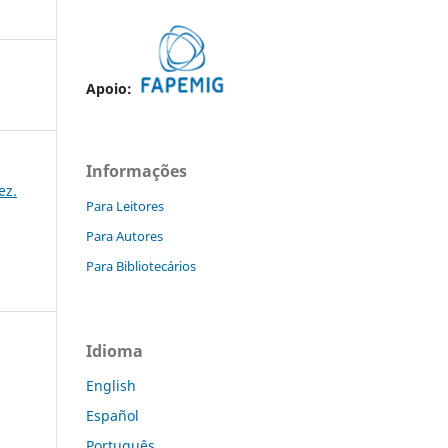
Apoio:
Informações
ez.
Para Leitores
Para Autores
Para Bibliotecários
Idioma
English
Español
Português