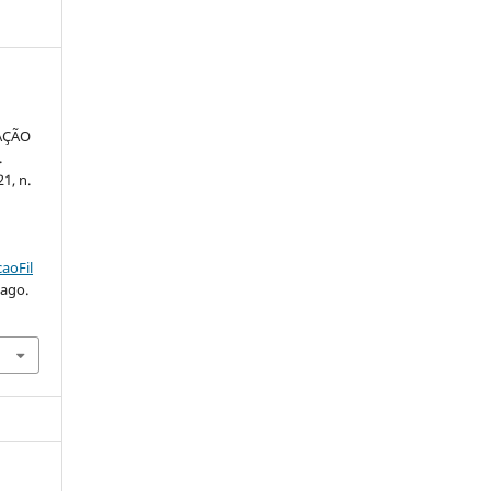
AÇÃO
.
21, n.
.
aoFil
 ago.