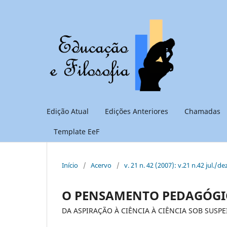
Edição Atual
Edições Anteriores
Chamadas
Template EeF
Início
/
Acervo
/
v. 21 n. 42 (2007): v.21 n.42 jul./de
O PENSAMENTO PEDAGÓGI
DA ASPIRAÇÃO À CIÊNCIA À CIÊNCIA SOB SUSP