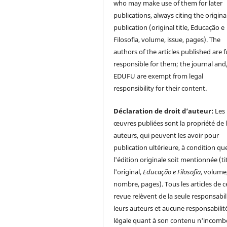
who may make use of them for later
publications, always citing the origina
publication (original title, Educação e
Filosofia, volume, issue, pages). The
authors of the articles published are f
responsible for them; the journal and
EDUFU are exempt from legal
responsibility for their content.
Déclaration de droit d’auteur:
Les
œuvres publiées sont la propriété de 
auteurs, qui peuvent les avoir pour
publication ultérieure, à condition qu
l'édition originale soit mentionnée (ti
l'original,
Educação e Filosofia
, volume
nombre, pages). Tous les articles de c
revue relèvent de la seule responsabil
leurs auteurs et aucune responsabilit
légale quant à son contenu n'incomb