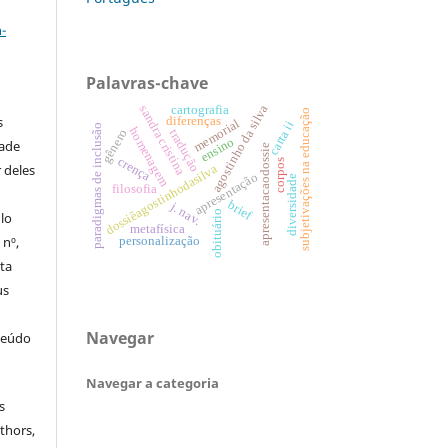
a
-
Palavras-chave
agostinho da silva
sandra cristina
cartografia
subjetivações na educação
s
diferenças
memorial
carta ii
paradigmas de inclusão
homenagem
gênero
tradução
ensino
dade
apresentacaodossie
crença
corpos
 deles
dossiêagostinhodasilva
apresentação
diversidade
filosofia
brief
j. nav.
obituário
ulo
metafísica
 nº,
personalização
sta
us
Navegar
teúdo
Navegar a categoria
s
thors,