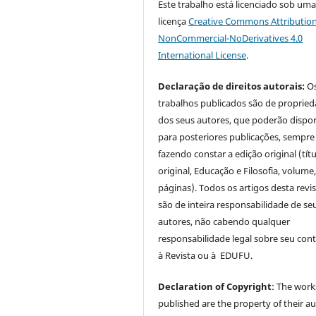
Este trabalho está licenciado sob um
licença
Creative Commons Attribution
NonCommercial-NoDerivatives 4.0
International License
.
Declaração de direitos autorais:
O
trabalhos publicados são de proprie
dos seus autores, que poderão dispor
para posteriores publicações, sempre
fazendo constar a edição original (tít
original, Educação e Filosofia, volume,
páginas). Todos os artigos desta revi
são de inteira responsabilidade de se
autores, não cabendo qualquer
responsabilidade legal sobre seu con
à Revista ou à EDUFU.
Declaration of Copyright
: The work
published are the property of their au