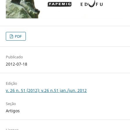
PDF
Publicado
2012-07-18
Edição
v. 26 n. 51 (2012): v.26 n.51 jan./jun. 2012
Seção
Artigos
Licença