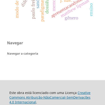
modo de vida
memorial
apresentacaodossie
paulo freire
j. nav.
matthew lipman
ensino
gênero
Navegar
Navegar a categoria
Este obra está licenciado com uma Licença
Creative
Commons Atribuição-NãoComercial-SemDerivações
4.0 Internacional
.