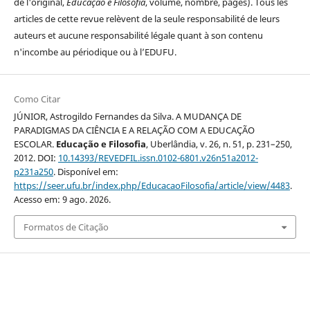
de l'original,
Educação e Filosofia
, volume, nombre, pages). Tous les
articles de cette revue relèvent de la seule responsabilité de leurs
auteurs et aucune responsabilité légale quant à son contenu
n'incombe au périodique ou à l’EDUFU.
Como Citar
JÚNIOR, Astrogildo Fernandes da Silva. A MUDANÇA DE
PARADIGMAS DA CIÊNCIA E A RELAÇÃO COM A EDUCAÇÃO
ESCOLAR.
Educação e Filosofia
, Uberlândia, v. 26, n. 51, p. 231–250,
2012. DOI:
10.14393/REVEDFIL.issn.0102-6801.v26n51a2012-
p231a250
. Disponível em:
https://seer.ufu.br/index.php/EducacaoFilosofia/article/view/4483
.
Acesso em: 9 ago. 2026.
Formatos de Citação