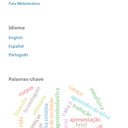
Para Bibliotecários
Idioma
English
Español
Português
Palavras-chave
crença
corpos
homenagem
metafísica
dossiêagostinhodasilva
agostinho da silva
obituário
filosofia
paradigmas de inclusão
carta ii
tradução
sandra cristina
diferenças
apresentação
brief