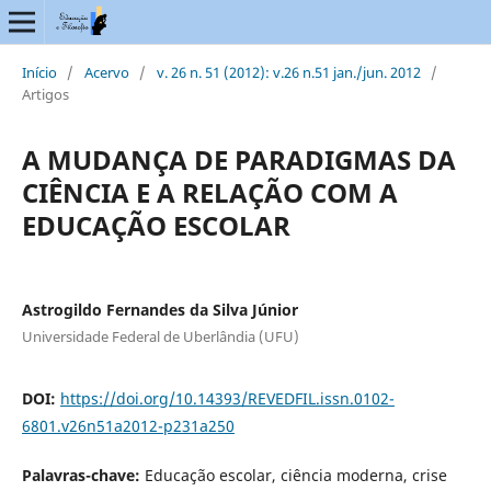
Início
/
Acervo
/
v. 26 n. 51 (2012): v.26 n.51 jan./jun. 2012
/
Artigos
A MUDANÇA DE PARADIGMAS DA
CIÊNCIA E A RELAÇÃO COM A
EDUCAÇÃO ESCOLAR
Astrogildo Fernandes da Silva Júnior
Universidade Federal de Uberlândia (UFU)
DOI:
https://doi.org/10.14393/REVEDFIL.issn.0102-
6801.v26n51a2012-p231a250
Palavras-chave:
Educação escolar, ciência moderna, crise