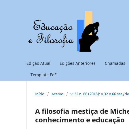
Edição Atual
Edições Anteriores
Chamadas
Template EeF
Início
/
Acervo
/
v. 32 n. 66 (2018): v.32 n.66 set./d
A filosofia mestiça de Miche
conhecimento e educação