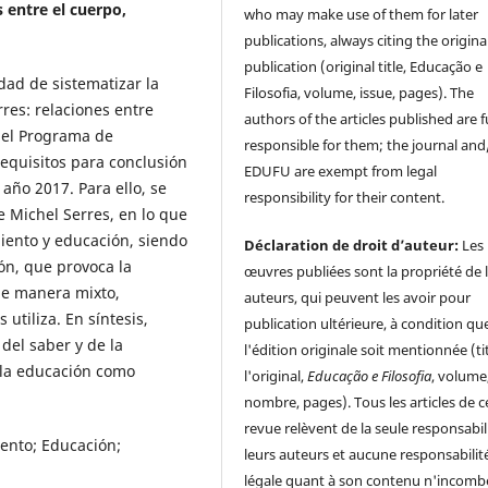
s entre el cuerpo,
who may make use of them for later
publications, always citing the origina
publication (original title, Educação e
idad de sistematizar la
Filosofia, volume, issue, pages). The
res: relaciones entre
authors of the articles published are f
 el Programa de
responsible for them; the journal and
equisitos para conclusión
EDUFU are exempt from legal
año 2017. Para ello, se
responsibility for their content.
e Michel Serres, en lo que
miento y educación, siendo
Déclaration de droit d’auteur:
Les
ón, que provoca la
œuvres publiées sont la propriété de 
de manera mixto,
auteurs, qui peuvent les avoir pour
utiliza. En síntesis,
publication ultérieure, à condition qu
del saber y de la
l'édition originale soit mentionnée (ti
 la educación como
l'original,
Educação e Filosofia
, volume
nombre, pages). Tous les articles de c
revue relèvent de la seule responsabil
iento; Educación;
leurs auteurs et aucune responsabilit
légale quant à son contenu n'incomb