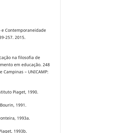
o e Contemporaneidade
239-257. 2015.
cação na filosofia de
samento em educação. 248
 de Campinas – UNICAMP:
tituto Piaget, 1990.
s Bourin, 1991.
ronteira, 1993a.
 Piaget, 1993b.