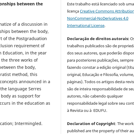
tionships between the
Este trabalho está licenciado sob um
licença
Creative Commons Attribution
NonCommercial-NoDerivatives 4.0
matize of a discussion in
International License
.
nships between the body,
t of the Postgraduation
Declaração de direitos autorais:
O
clusion requirement of
trabalhos publicados são de proprie
n Education, in the year
dos seus autores, que poderão dispor
n the three works of
para posteriores publicações, sempre
 between the body,
fazendo constar a edição original (tít
atist method, this
original, Educação e Filosofia, volume,
 concepts announced in a
páginas). Todos os artigos desta revi
 the language Serres
são de inteira responsabilidade de se
 body as support for
autores, não cabendo qualquer
curs in the education as
responsabilidade legal sobre seu con
à Revista ou à EDUFU.
cation; Intermingled.
Declaration of Copyright
: The work
published are the property of their au