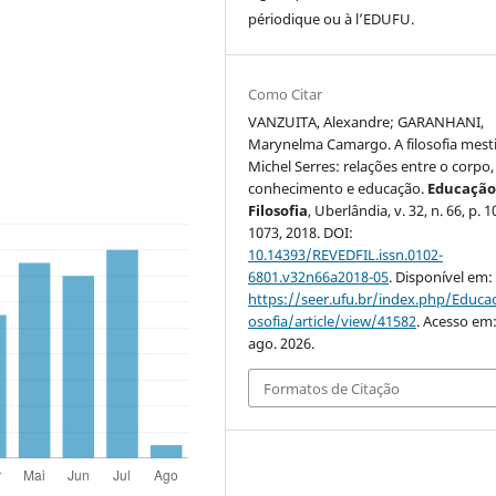
périodique ou à l’EDUFU.
Como Citar
VANZUITA, Alexandre; GARANHANI,
Marynelma Camargo. A filosofia mest
Michel Serres: relações entre o corpo,
conhecimento e educação.
Educação
Filosofia
, Uberlândia, v. 32, n. 66, p. 
1073, 2018. DOI:
10.14393/REVEDFIL.issn.0102-
6801.v32n66a2018-05
. Disponível em:
https://seer.ufu.br/index.php/Educac
osofia/article/view/41582
. Acesso em:
ago. 2026.
Formatos de Citação