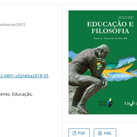
tarinense (IFC)
102-6801.v32n66a2018-05
ento, Educação,
PDF
XML