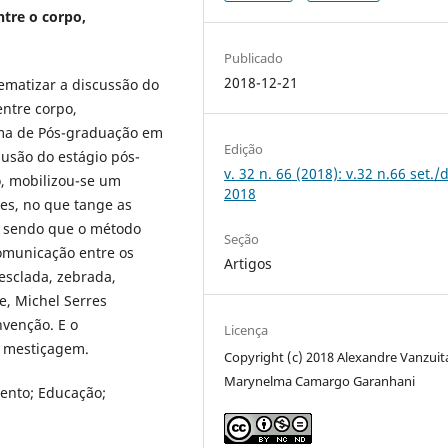
ntre o corpo,
Publicado
2018-12-21
ematizar a discussão do
entre corpo,
ma de Pós-graduação em
Edição
usão do estágio pós-
v. 32 n. 66 (2018): v.32 n.66 set./
o, mobilizou-se um
2018
res, no que tange as
, sendo que o método
Seção
omunicação entre os
Artigos
esclada, zebrada,
e, Michel Serres
nvenção. E o
Licença
 mestiçagem.
Copyright (c) 2018 Alexandre Vanzuit
Marynelma Camargo Garanhani
mento; Educação;