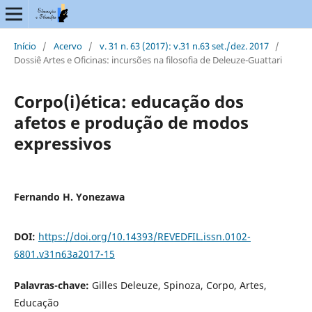
Início
/
Acervo
/
v. 31 n. 63 (2017): v.31 n.63 set./dez. 2017
/
Dossiê Artes e Oficinas: incursões na filosofia de Deleuze-Guattari
Corpo(i)ética: educação dos
afetos e produção de modos
expressivos
Fernando H. Yonezawa
DOI:
https://doi.org/10.14393/REVEDFIL.issn.0102-
6801.v31n63a2017-15
Palavras-chave:
Gilles Deleuze, Spinoza, Corpo, Artes,
Educação