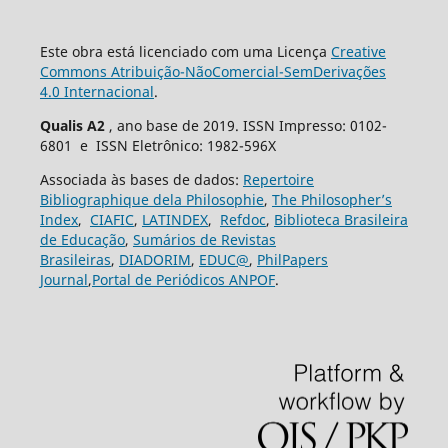
Este obra está licenciado com uma Licença
Creative
Commons Atribuição-NãoComercial-SemDerivações
4.0 Internacional
.
Qualis A2
, ano base de 2019. ISSN Impresso: 0102-
6801 e ISSN Eletrônico: 1982-596X
Associada às bases de dados:
Repertoire
Bibliographique dela Philosophie
,
The Philosopher’s
Index
,
CIAFIC
,
LATINDEX
,
Refdoc
,
Biblioteca Brasileira
de Educação
,
Sumários de Revistas
Brasileiras
,
DIADORIM
,
EDUC@
,
PhilPapers
Journal
,
Portal de Periódicos ANPOF
.