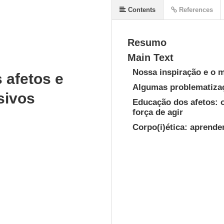
Contents
References
Resumo
Main Text
Nossa inspiração e o
 afetos e
Algumas problematizaç
sivos
Educação dos afetos: o
força de agir
Corpo(i)ética: aprende