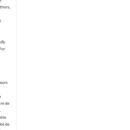
s
thors,
l
ully
/or
leurs
e
tre de
,
ette
ité de