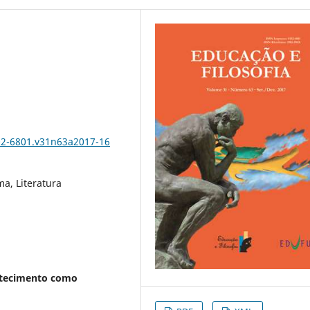
102-6801.v31n63a2017-16
a, Literatura
ontecimento como