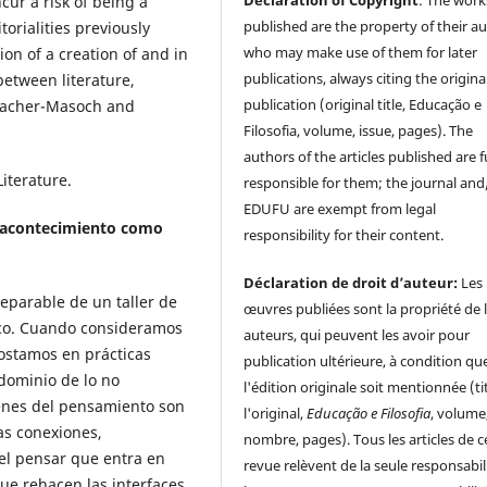
Declaration of Copyright
: The work
cur a risk of being a
published are the property of their au
itorialities previously
who may make use of them for later
ion of a creation of and in
publications, always citing the origina
between literature,
publication (original title, Educação e
 Sacher-Masoch and
Filosofia, volume, issue, pages). The
authors of the articles published are f
iterature.
responsible for them; the journal and
EDUFU are exempt from legal
el acontecimiento como
responsibility for their content.
Déclaration de droit d’auteur:
Les
eparable de un taller de
œuvres publiées sont la propriété de 
co. Cuando consideramos
auteurs, qui peuvent les avoir pour
postamos en prácticas
publication ultérieure, à condition qu
 dominio de lo no
l'édition originale soit mentionnée (ti
genes del pensamiento son
l'original,
Educação e Filosofia
, volume
as conexiones,
nombre, pages). Tous les articles de c
l pensar que entra en
revue relèvent de la seule responsabil
ue rehacen las interfaces