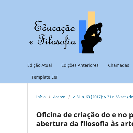
Edição Atual
Edições Anteriores
Chamadas
Template EeF
Início
/
Acervo
/
v. 31 n. 63 (2017): v.31 n.63 set./d
Oficina de criação do e n
abertura da filosofia às art