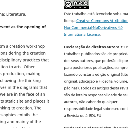
Este trabalho está licenciado sob um
a; Literatura.
licença
Creative Commons Attribution
event as the opening of
NonCommercial-NoDerivatives 4.0
International License
.
rom a creation workshop
Declaração de direitos autorais:
O
onsidering the creation
trabalhos publicados são de proprie
isciplinary practices that
dos seus autores, que poderão dispor
tion to arts. Other
para posteriores publicações, sempre
ts production, making
fazendo constar a edição original (tít
ollowing the thinking
original, Educação e Filosofia, volume,
lves in the diagrams that
páginas). Todos os artigos desta revi
we are in the face of an
são de inteira responsabilidade de se
s static site and places it
autores, não cabendo qualquer
nking to creation. The
responsabilidade legal sobre seu con
osophies entails the
à Revista ou à EDUFU.
ding and mainly of the