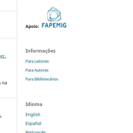
Apoio:
Informações
dez.
Para Leitores
Para Autores
Para Bibliotecários
s na
Idioma
English
m-
Español
Português