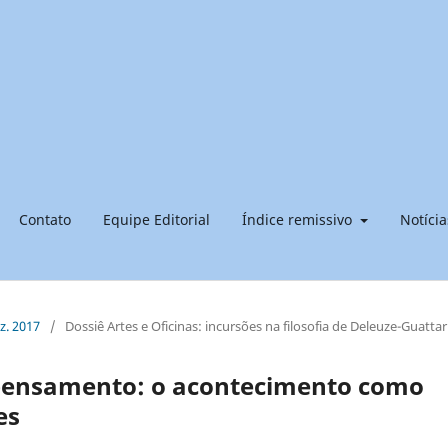
Contato
Equipe Editorial
Índice remissivo
Notícia
ez. 2017
/
Dossiê Artes e Oficinas: incursões na filosofia de Deleuze-Guattar
o pensamento: o acontecimento como
es