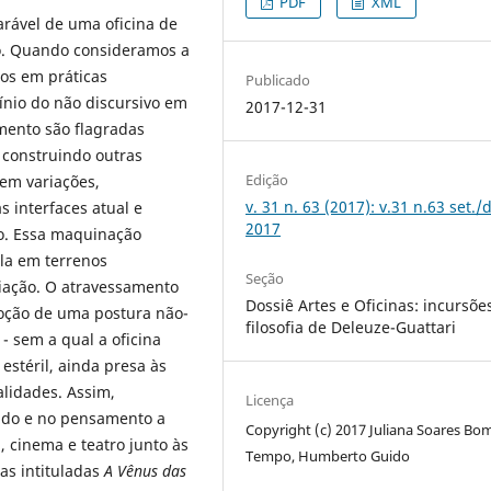
PDF
XML
rável de uma oficina de
o. Quando consideramos a
os em práticas
Publicado
mínio do não discursivo em
2017-12-31
mento são flagradas
 construindo outras
Edição
em variações,
v. 31 n. 63 (2017): v.31 n.63 set./
 interfaces atual e
2017
to. Essa maquinação
tala em terrenos
Seção
riação. O atravessamento
Dossiê Artes e Oficinas: incursõe
adoção de uma postura não-
filosofia de Deleuze-Guattari
 - sem a qual a oficina
stéril, ainda presa às
alidades. Assim,
Licença
 do e no pensamento a
Copyright (c) 2017 Juliana Soares Bo
a, cinema e teatro junto às
Tempo, Humberto Guido
as intituladas
A Vênus das