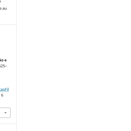
é
e au
ão e
1625–
aoFil
 6