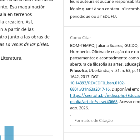
leurs auteurs et aucune responsabilit
iento. Esa maquinación
légale quant à son contenu n'incomb
tala en terrenos
périodique ou à l’EDUFU.
a creación. Así,
 a partir de las
atro junto a las obras de
Como Citar
das
La venus de las pieles.
BOM-TEMPO, Juliana Soares; GUIDO,
Humberto. Oficina de criação do e no
Literatura.
pensamento: o acontecimento como
abertura da filosofia às artes.
Educaç
Filosofia
, Uberlândia, v. 31, n. 63, p. 
1642, 2017. DOI:
10.14393/REVEDFIL.issn.0102-
6801.v31n63a2017-16
. Disponível em:
https://seer.ufu.br/index.php/Educac
osofia/article/view/40668
. Acesso em:
ago. 2026.
Formatos de Citação