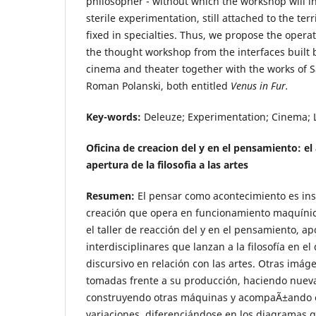
philosopher - without which the workshop will in
sterile experimentation, still attached to the terr
fixed in specialties. Thus, we propose the operat
the thought workshop from the interfaces built 
cinema and theater together with the works of
Roman Polanski, both entitled
Venus in Fur.
Key-words:
Deleuze; Experimentation; Cinema; L
Oficina de creacion del y en el pensamiento: 
apertura de la filosofia a las artes
Resumen:
El pensar como acontecimiento es ins
creación que opera en funcionamiento maquíni
el taller de reacción del y en el pensamiento, a
interdisciplinares que lanzan a la filosofía en el
discursivo en relación con las artes. Otras imá
tomadas frente a su producción, haciendo nuev
construyendo otras máquinas y acompaÃ±ando e
variaciones, diferenciándose en los diagramas q