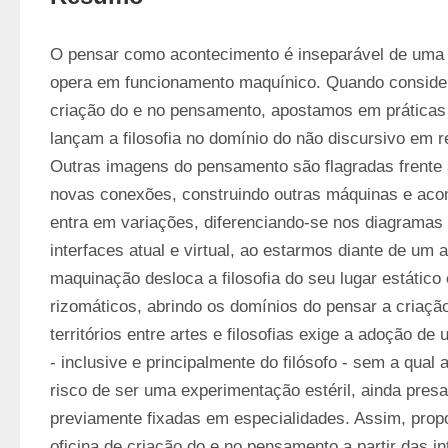
O pensar como acontecimento é inseparável de uma o
opera em funcionamento maquínico. Quando consider
criação do e no pensamento, apostamos em práticas i
lançam a filosofia no domínio do não discursivo em r
Outras imagens do pensamento são flagradas frente 
novas conexões, construindo outras máquinas e aco
entra em variações, diferenciando-se nos diagramas
interfaces atual e virtual, ao estarmos diante de um 
maquinação desloca a filosofia do seu lugar estático 
rizomáticos, abrindo os domínios do pensar a criaçã
territórios entre artes e filosofias exige a adoção de 
- inclusive e principalmente do filósofo - sem a qual a
risco de ser uma experimentação estéril, ainda presa à
previamente fixadas em especialidades. Assim, pro
oficina de criação do e no pensamento a partir das in