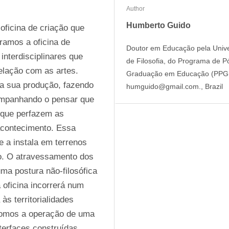
Author
Humberto Guido
ficina de criação que 
amos a oficina de 
Doutor em Educação pela Univ
nterdisciplinares que 
de Filosofia, do Programa de 
elação com as artes. 
Graduação em Educação (PPGED
a sua produção, fazendo 
humguido@gmail.com., Brazil
mpanhando o pensar que 
 que perfazem as 
acontecimento. Essa 
e a instala em terrenos 
o. O atravessamento dos 
uma postura não-filosófica 
 oficina incorrerá num 
s territorialidades 
pomos a operação de uma 
terfaces construídas 