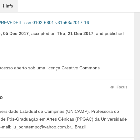
Info
/REVEDFIL.issn.0102-6801.v31n63a2017-16
, 05 Dec 2017
,
accepted on
Thu, 21 Dec 2017
,
and
published
 acesso aberto sob uma licença Creative Commons
Focus
po
versidade Estadual de Campinas (UNICAMP). Professora do
 de Pós-Graduação em Artes Cênicas (PPGAC) da Universidade
E-mail: ju_bomtempo@yahoo.com.br., Brazil