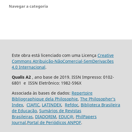
Navegar a categoria
Este obra está licenciado com uma Licença
Creative
Commons Atribuição-NãoComercial-SemDerivações
4.0 Internacional
.
Qualis A2
, ano base de 2019. ISSN Impresso: 0102-
6801 e ISSN Eletrônico: 1982-596X
Associada às bases de dados:
Repertoire
Bibliographique dela Philosophie
,
The Philosopher’s
Index
,
CIAFIC
,
LATINDEX
,
Refdoc
,
Biblioteca Brasileira
de Educação
,
Sumários de Revistas
Brasileiras
,
DIADORIM
,
EDUC@
,
PhilPapers
Journal
,
Portal de Periódicos ANPOF
.