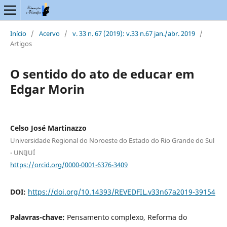
Início
/
Acervo
/
v. 33 n. 67 (2019): v.33 n.67 jan./abr. 2019
/
Artigos
O sentido do ato de educar em
Edgar Morin
Celso José Martinazzo
Universidade Regional do Noroeste do Estado do Rio Grande do Sul
- UNIJUÍ
https://orcid.org/0000-0001-6376-3409
DOI:
https://doi.org/10.14393/REVEDFIL.v33n67a2019-39154
Palavras-chave:
Pensamento complexo, Reforma do