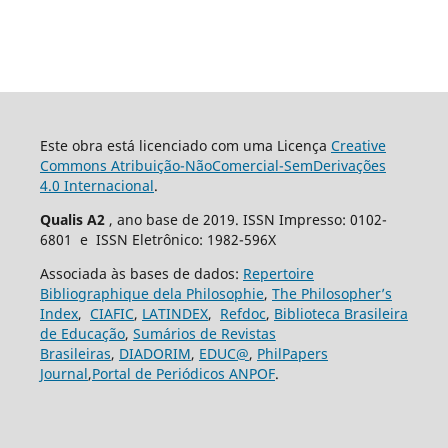
Este obra está licenciado com uma Licença
Creative
Commons Atribuição-NãoComercial-SemDerivações
4.0 Internacional
.
Qualis A2
, ano base de 2019. ISSN Impresso: 0102-
6801 e ISSN Eletrônico: 1982-596X
Associada às bases de dados:
Repertoire
Bibliographique dela Philosophie
,
The Philosopher’s
Index
,
CIAFIC
,
LATINDEX
,
Refdoc
,
Biblioteca Brasileira
de Educação
,
Sumários de Revistas
Brasileiras
,
DIADORIM
,
EDUC@
,
PhilPapers
Journal
,
Portal de Periódicos ANPOF
.