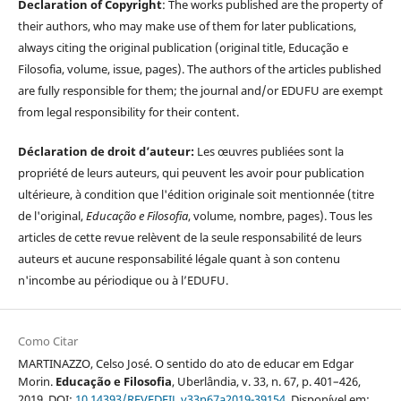
Declaration of Copyright
: The works published are the property of
their authors, who may make use of them for later publications,
always citing the original publication (original title, Educação e
Filosofia, volume, issue, pages). The authors of the articles published
are fully responsible for them; the journal and/or EDUFU are exempt
from legal responsibility for their content.
Déclaration de droit d’auteur:
Les œuvres publiées sont la
propriété de leurs auteurs, qui peuvent les avoir pour publication
ultérieure, à condition que l'édition originale soit mentionnée (titre
de l'original,
Educação e Filosofia
, volume, nombre, pages). Tous les
articles de cette revue relèvent de la seule responsabilité de leurs
auteurs et aucune responsabilité légale quant à son contenu
n'incombe au périodique ou à l’EDUFU.
Como Citar
MARTINAZZO, Celso José. O sentido do ato de educar em Edgar
Morin.
Educação e Filosofia
, Uberlândia, v. 33, n. 67, p. 401–426,
2019. DOI:
10.14393/REVEDFIL.v33n67a2019-39154
. Disponível em: