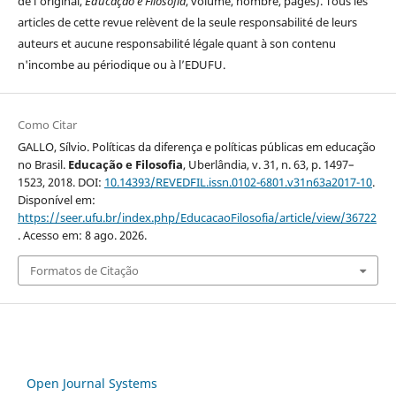
de l'original,
Educação e Filosofia
, volume, nombre, pages). Tous les
articles de cette revue relèvent de la seule responsabilité de leurs
auteurs et aucune responsabilité légale quant à son contenu
n'incombe au périodique ou à l’EDUFU.
Como Citar
GALLO, Sílvio. Políticas da diferença e políticas públicas em educação
no Brasil.
Educação e Filosofia
, Uberlândia, v. 31, n. 63, p. 1497–
1523, 2018. DOI:
10.14393/REVEDFIL.issn.0102-6801.v31n63a2017-10
.
Disponível em:
https://seer.ufu.br/index.php/EducacaoFilosofia/article/view/36722
. Acesso em: 8 ago. 2026.
Formatos de Citação
Open Journal Systems