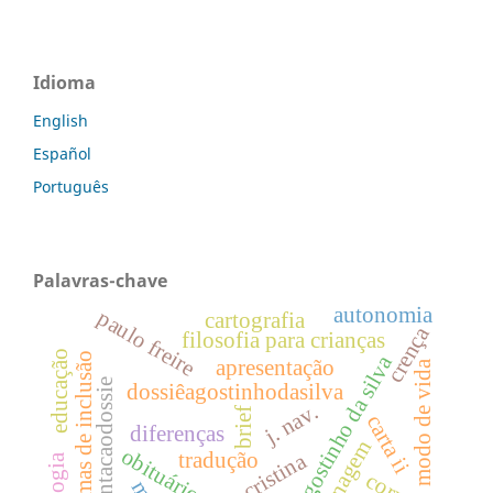
Idioma
English
Español
Português
Palavras-chave
autonomia
paulo freire
cartografia
crença
filosofia para crianças
educação
paradigmas de inclusão
agostinho da silva
apresentação
modo de vida
apresentacaodossie
dossiêagostinhodasilva
j. nav.
brief
carta ii
diferenças
homenagem
obituário
sandra cristina
tradução