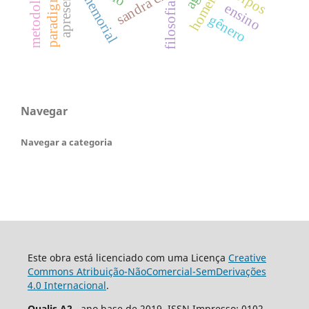
metodologia
corpos
memorial
filosofia
ensino
gênero
Navegar
Navegar a categoria
Este obra está licenciado com uma Licença
Creative
Commons Atribuição-NãoComercial-SemDerivações
4.0 Internacional
.
Qualis A2
, ano base de 2019. ISSN Impresso: 0102-