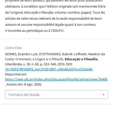
propriété de leurs auteurs, qui peuvent les avoir pour publication
ultérieure, à condition que l'édition originale soit mentionnée (titre
de l'original,
Educação e Filosofia
, volume, nombre, pages). Tous les
articles de cette revue relèvent de la seule responsabilité de leurs
auteurs et aucune responsabilité légale quant à son contenu
n'incombe au périodique ou à l’EDUFU.
Como Citar
GOMES, Evandro Luís; D’OTTAVIANO, Itala M. Loffredo. Newton da
Costa: O Homem, o Lógico e o Filósofo.
Educação e Filosofia
,
Uberlândia, v. 30, n. 60, p. 533–546, 2016. DOI:
10.14393/REVEDFIL.issn.0102-6801.v30n60a2016-p533a546
.
Disponível em:
https://seer.ufu.br/index.php/EducacaoFilosofia/article/view/36406
. Acesso em: 8 ago. 2026.
Formatos de Citação