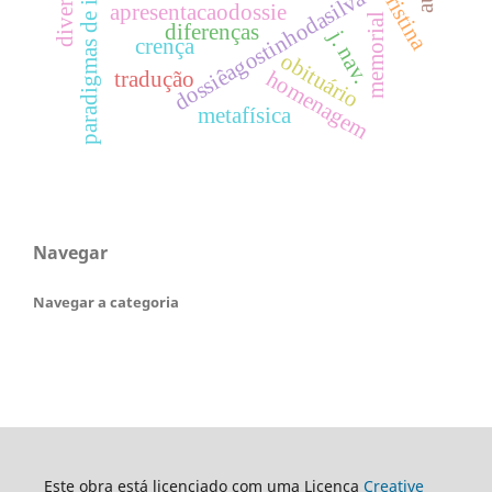
paradigmas de inclusão
dossiêagostinhodasilva
apresentacaodossie
memorial
diferenças
j. nav.
crença
obituário
homenagem
tradução
metafísica
Navegar
Navegar a categoria
Este obra está licenciado com uma Licença
Creative