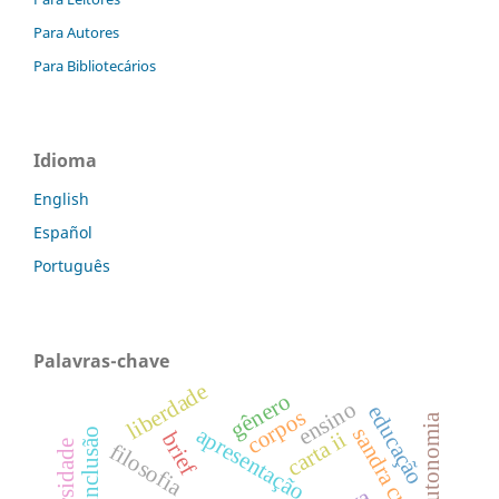
Para Autores
Para Bibliotecários
Idioma
English
Español
Português
Palavras-chave
liberdade
gênero
ensino
educação
corpos
autonomia
apresentação
sandra cristina
carta ii
brief
diversidade
filosofia