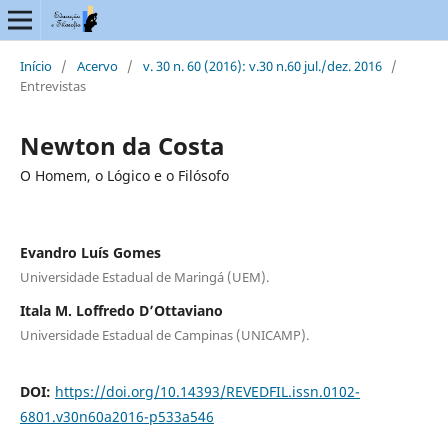
Início
/
Acervo
/
v. 30 n. 60 (2016): v.30 n.60 jul./dez. 2016
/
Entrevistas
Newton da Costa
O Homem, o Lógico e o Filósofo
Evandro Luís Gomes
Universidade Estadual de Maringá (UEM).
Itala M. Loffredo D’Ottaviano
Universidade Estadual de Campinas (UNICAMP).
DOI:
https://doi.org/10.14393/REVEDFIL.issn.0102-
6801.v30n60a2016-p533a546