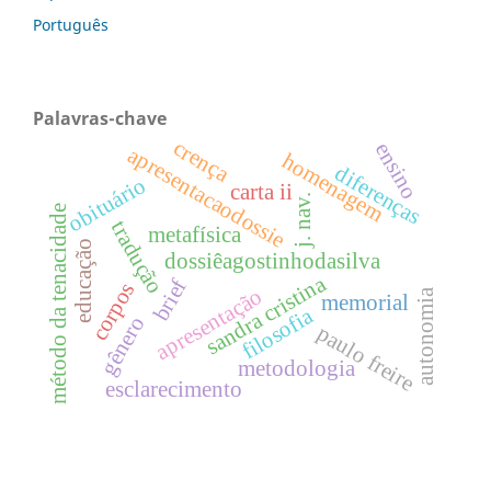
Português
Palavras-chave
crença
ensino
apresentacaodossie
homenagem
diferenças
obituário
carta ii
j. nav.
método da tenacidade
tradução
metafísica
educação
dossiêagostinhodasilva
sandra cristina
brief
corpos
apresentação
autonomia
memorial
filosofia
gênero
paulo freire
metodologia
esclarecimento