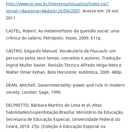
http://www.in.gov.br/imprensa/visualiza/index.jsp?
jornal=1&pagina=4&data=26/04/2007
. Acesso em: 29 out.
2011.
CASTEL, Robert. As metamorfoses da questão social: uma
crônica do salário. Petrópolis: Vozes, 2009. 611p.
CASTRO, Edgardo Manuel. Vocabulário de Foucault: um
percurso pelos seus temas, conceitos e autores. Tradução
Ingrid Muller Xavier. Revisão Técnica Alfredo Veiga-Neto e
Walter Omar Kohan. Belo Horizonte: Autêntica, 2009. 480p.
DEAN, Mitchell. Governmentality: power and rule in modern
society. London: Sage, 1999.
DELPRETTO, Bárbara Martins de Lima et al. Altas
habilidades/superdotação.Brasília: Ministério da Educação,
Secretaria de Educação Especial, Universidade Federal do
Ceará, 2010. 27p. (Coleção A Educação Especial na