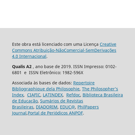
Este obra está licenciado com uma Licença
Creative
Commons Atribuição-NãoComercial-SemDerivações
4.0 Internacional
.
Qualis A2
, ano base de 2019. ISSN Impresso: 0102-
6801 e ISSN Eletrônico: 1982-596X
Associada às bases de dados:
Repertoire
Bibliographique dela Philosophie
,
The Philosopher’s
Index
,
CIAFIC
,
LATINDEX
,
Refdoc
,
Biblioteca Brasileira
de Educação
,
Sumários de Revistas
Brasileiras
,
DIADORIM
,
EDUC@
,
PhilPapers
Journal
,
Portal de Periódicos ANPOF
.