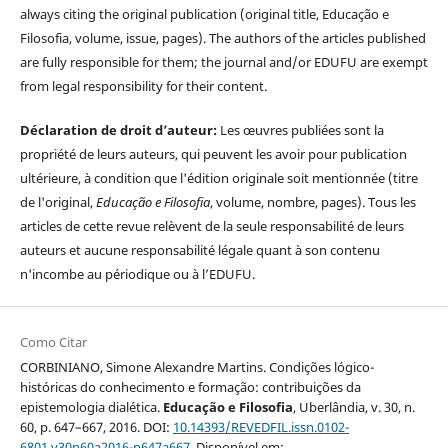
always citing the original publication (original title, Educação e
Filosofia, volume, issue, pages). The authors of the articles published
are fully responsible for them; the journal and/or EDUFU are exempt
from legal responsibility for their content.
Déclaration de droit d’auteur:
Les œuvres publiées sont la
propriété de leurs auteurs, qui peuvent les avoir pour publication
ultérieure, à condition que l'édition originale soit mentionnée (titre
de l'original,
Educação e Filosofia
, volume, nombre, pages). Tous les
articles de cette revue relèvent de la seule responsabilité de leurs
auteurs et aucune responsabilité légale quant à son contenu
n'incombe au périodique ou à l’EDUFU.
Como Citar
CORBINIANO, Simone Alexandre Martins. Condições lógico-
históricas do conhecimento e formação: contribuições da
epistemologia dialética.
Educação e Filosofia
, Uberlândia, v. 30, n.
60, p. 647–667, 2016. DOI:
10.14393/REVEDFIL.issn.0102-
6801.v30n60a2016-p647a667
. Disponível em: