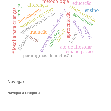
metodologia
educação
diferenças
sandra cristina
crença
agostinho da silva
homenagem
ensino
dossiêagostinhodasilva
filosofia para crianças
apresentacaodossie
autonomia
apresentação
memorial
corpos
carta ii
obituário
tradução
j. nav.
filosofia
brief
ato de filosofar
emancipação
paradigmas de inclusão
Navegar
Navegar a categoria