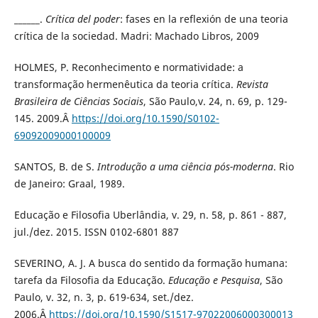
______.
Crítica del poder
: fases en la reflexión de una teoria
crítica de la sociedad. Madri: Machado Libros, 2009
HOLMES, P. Reconhecimento e normatividade: a
transformação hermenêutica da teoria crítica.
Revista
Brasileira de Ciências Sociais
, São Paulo,v. 24, n. 69, p. 129-
145. 2009.Â
https://doi.org/10.1590/S0102-
69092009000100009
SANTOS, B. de S.
Introdução a uma ciência pós-moderna
. Rio
de Janeiro: Graal, 1989.
Educação e Filosofia Uberlândia, v. 29, n. 58, p. 861 - 887,
jul./dez. 2015. ISSN 0102-6801 887
SEVERINO, A. J. A busca do sentido da formação humana:
tarefa da Filosofia da Educação.
Educação e Pesquisa
, São
Paulo, v. 32, n. 3, p. 619-634, set./dez.
2006.Â
https://doi.org/10.1590/S1517-97022006000300013