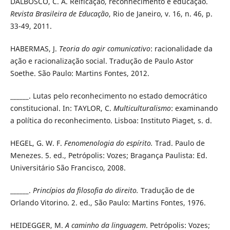
DALBOSCO, C. A. Reificação, reconhecimento e educação.
Revista Brasileira de Educação
, Rio de Janeiro, v. 16, n. 46, p.
33-49, 2011.
HABERMAS, J.
Teoria do agir comunicativo
: racionalidade da
ação e racionalização social. Tradução de Paulo Astor
Soethe. São Paulo: Martins Fontes, 2012.
______. Lutas pelo reconhecimento no estado democrático
constitucional. In: TAYLOR, C.
Multiculturalismo
: examinando
a política do reconhecimento. Lisboa: Instituto Piaget, s. d.
HEGEL, G. W. F.
Fenomenologia do espírito.
Trad. Paulo de
Menezes. 5. ed., Petrópolis: Vozes; Bragança Paulista: Ed.
Universitário São Francisco, 2008.
______.
Princípios da filosofia do direito.
Tradução de de
Orlando Vitorino. 2. ed., São Paulo: Martins Fontes, 1976.
HEIDEGGER, M.
A caminho da linguagem
. Petrópolis: Vozes;