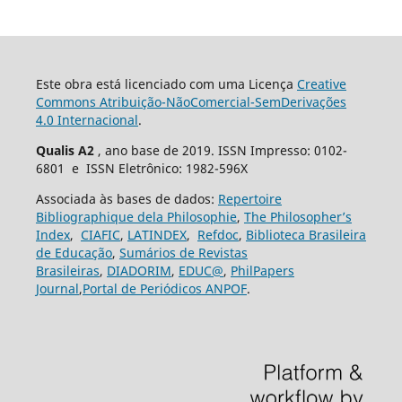
Este obra está licenciado com uma Licença
Creative
Commons Atribuição-NãoComercial-SemDerivações
4.0 Internacional
.
Qualis A2
, ano base de 2019. ISSN Impresso: 0102-
6801 e ISSN Eletrônico: 1982-596X
Associada às bases de dados:
Repertoire
Bibliographique dela Philosophie
,
The Philosopher’s
Index
,
CIAFIC
,
LATINDEX
,
Refdoc
,
Biblioteca Brasileira
de Educação
,
Sumários de Revistas
Brasileiras
,
DIADORIM
,
EDUC@
,
PhilPapers
Journal
,
Portal de Periódicos ANPOF
.