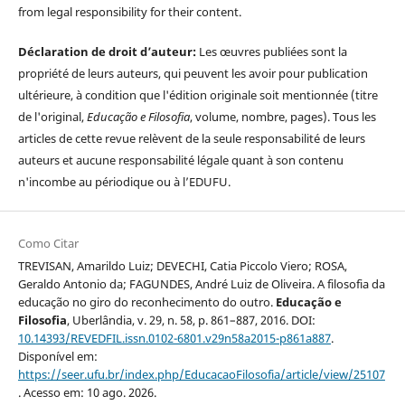
from legal responsibility for their content.
Déclaration de droit d’auteur:
Les œuvres publiées sont la
propriété de leurs auteurs, qui peuvent les avoir pour publication
ultérieure, à condition que l'édition originale soit mentionnée (titre
de l'original,
Educação e Filosofia
, volume, nombre, pages). Tous les
articles de cette revue relèvent de la seule responsabilité de leurs
auteurs et aucune responsabilité légale quant à son contenu
n'incombe au périodique ou à l’EDUFU.
Como Citar
TREVISAN, Amarildo Luiz; DEVECHI, Catia Piccolo Viero; ROSA,
Geraldo Antonio da; FAGUNDES, André Luiz de Oliveira. A filosofia da
educação no giro do reconhecimento do outro.
Educação e
Filosofia
, Uberlândia, v. 29, n. 58, p. 861–887, 2016. DOI:
10.14393/REVEDFIL.issn.0102-6801.v29n58a2015-p861a887
.
Disponível em:
https://seer.ufu.br/index.php/EducacaoFilosofia/article/view/25107
. Acesso em: 10 ago. 2026.