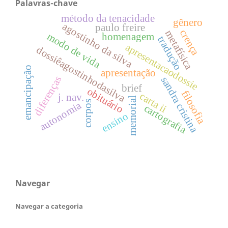
Palavras-chave
método da tenacidade
gênero
agostinho da silva
paulo freire
crença
metafísica
modo de vida
homenagem
tradução
apresentacaodossie
dossiêagostinhodasilva
emancipação
apresentação
diferenças
sandra cristina
brief
obituário
filosofia
carta ii
j. nav.
memorial
corpos
autonomia
cartografia
ensino
Navegar
Navegar a categoria