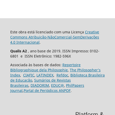
Este obra está licenciado com uma Licença
Creative
Commons Atribuição-NãoComercial-SemDerivações
4.0 Internacional
.
Qualis A2
, ano base de 2019. ISSN Impresso: 0102-
6801 e ISSN Eletrônico: 1982-596X
Associada às bases de dados:
Repertoire
Bibliographique dela Philosophie
,
The Philosopher’s
Index
,
CIAFIC
,
LATINDEX
,
Refdoc
,
Biblioteca Brasileira
de Educação
,
Sumários de Revistas
Brasileiras
,
DIADORIM
,
EDUC@
,
PhilPapers
Journal
,
Portal de Periódicos ANPOF
.