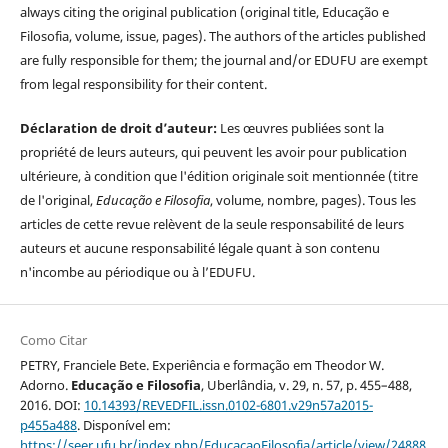
always citing the original publication (original title, Educação e
Filosofia, volume, issue, pages). The authors of the articles published
are fully responsible for them; the journal and/or EDUFU are exempt
from legal responsibility for their content.
Déclaration de droit d’auteur:
Les œuvres publiées sont la
propriété de leurs auteurs, qui peuvent les avoir pour publication
ultérieure, à condition que l'édition originale soit mentionnée (titre
de l'original,
Educação e Filosofia
, volume, nombre, pages). Tous les
articles de cette revue relèvent de la seule responsabilité de leurs
auteurs et aucune responsabilité légale quant à son contenu
n'incombe au périodique ou à l’EDUFU.
Como Citar
PETRY, Franciele Bete. Experiência e formação em Theodor W.
Adorno.
Educação e Filosofia
, Uberlândia, v. 29, n. 57, p. 455–488,
2016. DOI:
10.14393/REVEDFIL.issn.0102-6801.v29n57a2015-
p455a488
. Disponível em:
https://seer.ufu.br/index.php/EducacaoFilosofia/article/view/24888