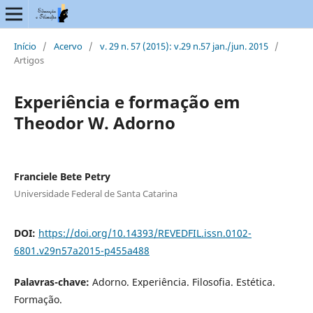
Início
/
Acervo
/
v. 29 n. 57 (2015): v.29 n.57 jan./jun. 2015
/
Artigos
Experiência e formação em
Theodor W. Adorno
Franciele Bete Petry
Universidade Federal de Santa Catarina
DOI:
https://doi.org/10.14393/REVEDFIL.issn.0102-
6801.v29n57a2015-p455a488
Palavras-chave:
Adorno. Experiência. Filosofia. Estética.
Formação.