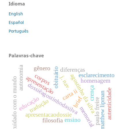
Idioma
English
Español
Português
Palavras-chave
autonomia
gênero
obituário
diferenças
esclarecimento
corpos
agostinho da silva
apresentação
j. nav.
cuidado com o mundo
homenagem
dossiêagostinhodasilva
crença
autenticidade
carta ii
matthew lipman
educação
brief
paulo freire
tradução
memorial
apresentacaodossie
ensino
filosofia