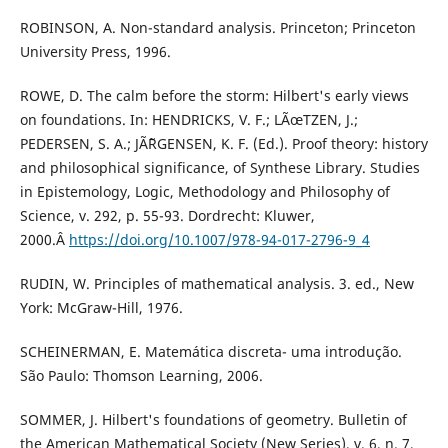
ROBINSON, A. Non-standard analysis. Princeton; Princeton
University Press, 1996.
ROWE, D. The calm before the storm: Hilbert's early views
on foundations. In: HENDRICKS, V. F.; LÃœTZEN, J.;
PEDERSEN, S. A.; JÃ˜RGENSEN, K. F. (Ed.). Proof theory: history
and philosophical significance, of Synthese Library. Studies
in Epistemology, Logic, Methodology and Philosophy of
Science, v. 292, p. 55-93. Dordrecht: Kluwer,
2000.Â
https://doi.org/10.1007/978-94-017-2796-9_4
RUDIN, W. Principles of mathematical analysis. 3. ed., New
York: McGraw-Hill, 1976.
SCHEINERMAN, E. Matemática discreta- uma introdução.
São Paulo: Thomson Learning, 2006.
SOMMER, J. Hilbert's foundations of geometry. Bulletin of
the American Mathematical Society (New Series), v. 6, n. 7,