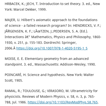
HRBACEK, K.; JECH, T. Introduction to set theory. 3. ed., New
York: Marcel Dekker, 1999.
MAJER, U. Hilbert's axiomatic approach to the foundations
of science - a failed research program? In: HENDRICKS, V. F.;
JÃ˜RGENSEN, K. F.; LÃœTZEN, J.;PEDERSEN, S. A. (Ed.).
Interactions â€” Mathematics, Physics and Philosophy, 1860-
1930, v. 251, p. 155-183. Dordrecht: Springer,
2006.Â
https://doi.org/10.1007/978-1-4020-5195-1_5
MOISE, E. E. Elementary geometry from an advanced
standpoint. 3. ed., Massachusetts: Addison-Wesley, 1990.
POINCARÉ, H. Science and hypothesis. New York: Walter
Scott, 1905.
RAMAL, R.; TOULOUSE, G.; VIRASORO, M. Ultrametricity for
physicists. Reviews of Modern Physics, v. 58, n. 3, p. 765-
788, Jul. 1986.
https://doi.org/10.1103/RevModPhys.58.765
.