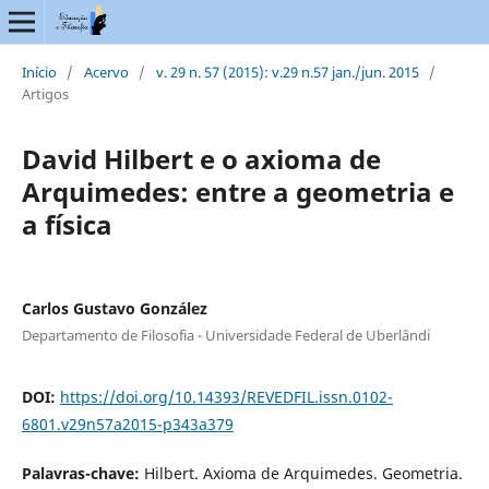
Início
/
Acervo
/
v. 29 n. 57 (2015): v.29 n.57 jan./jun. 2015
/
Artigos
David Hilbert e o axioma de
Arquimedes: entre a geometria e
a física
Carlos Gustavo González
Departamento de Filosofia - Universidade Federal de Uberlândi
DOI:
https://doi.org/10.14393/REVEDFIL.issn.0102-
6801.v29n57a2015-p343a379
Palavras-chave:
Hilbert. Axioma de Arquimedes. Geometria.